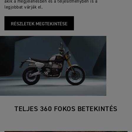
akik a megjelenésben és a teljesítményben is a
e
c
6 sebességes
n
Sebességváltó
Színes TFT műszerek
c
a
legjobbat várják el.
Műszer kijelzője és
s
i
t
funkciói
f
i
i
o
RÉSZLETEK MEGTEKINTÉSE
c
n
a
s
t
i
o
n
s
TELJES 360 FOKOS BETEKINTÉS