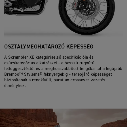
OSZTÁLYMEGHATÁROZÓ KÉPESSÉG
​
A Scrambler XE kategóriaelső specifikációja és
Az
csúcskategóriás alkatrészei - a hosszú rugóútú
bi
felfüggesztéstől és a meghosszabbított lengőkartól a legújabb
ak
Brembo™ Stylema® féknyergekig - terepjáró képességet
ho
biztosítanak a rendkívüli, páratlan crossover vezetési
a 
élményhez.