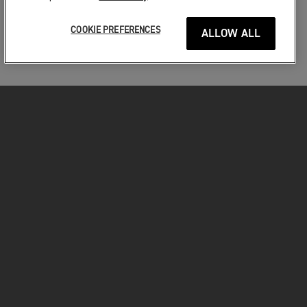
COOKIE PREFERENCES
ALLOW ALL
MOTORKERÉKPÁROK
VÁGJON BELE!
A MOTOROZÁSÉRT
TULAJDONOSOKNAK