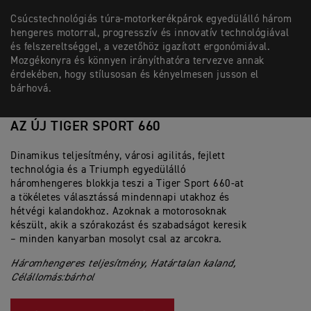
Csúcstechnológiás túra-motorkerékpárok egyedülálló három
hengeres motorral, progresszív és innovatív technológiával
és felszereltséggel, a vezetőhöz igazított ergonómiával.
Mozgékonyra és könnyen irányíthatóra tervezve annak
érdekében, hogy stílusosan és kényelmesen jusson el
bárhová.
AZ ÚJ TIGER SPORT 660
Dinamikus teljesítmény, városi agilitás, fejlett
technológia és a Triumph egyedülálló
háromhengeres blokkja teszi a Tiger Sport 660-at
a tökéletes választássá mindennapi utakhoz és
hétvégi kalandokhoz. Azoknak a motorosoknak
készült, akik a szórakozást és szabadságot keresik
– minden kanyarban mosolyt csal az arcokra.
Háromhengeres teljesítmény, Határtalan kaland,
Célállomás:bárhol