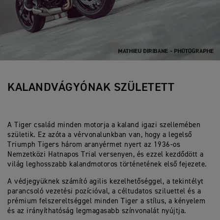
KALANDVÁGYÓNAK SZÜLETETT
A Tiger család minden motorja a kaland igazi szellemében
születik. Ez azóta a vérvonalunkban van, hogy a legelső
Triumph Tigers három aranyérmet nyert az 1936-os
Nemzetközi Hatnapos Trial versenyen, és ezzel kezdődött a
világ leghosszabb kalandmotoros történetének első fejezete.
A védjegyüknek számító agilis kezelhetőséggel, a tekintélyt
parancsoló vezetési pozícióval, a céltudatos sziluettel és a
prémium felszereltséggel minden Tiger a stílus, a kényelem
és az irányíthatóság legmagasabb színvonalát nyújtja.