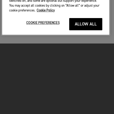
switched off, and some are optional but support your experience.
You may accept all cookies by clicking on “Allow all” or adjust your
cookie preferences.
Cookie Policy
COOKIE PREFERENCES
ALLOW ALL
MOTORKERÉKPÁROK
VÁGJON BELE!
A MOTOROZÁSÉRT