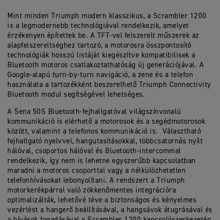
Mint minden Triumph modern klasszikus, a Scrambler 1200
is a legmodernebb technológiával rendelkezik, amelyet
érzékenyen építettek be. A TFT-vel felszerelt műszerek az
alapfelszereltséghez tartozó, a motorosra összpontosító
technológiák hosszú listáját kiegészítve kompatibilisek a
Bluetooth motoros csatlakoztathatóság új generációjával. A
Google-alapú turn-by-turn navigáció, a zene és a telefon
használata a tartozékként beszerelhető Triumph Connectivity
Bluetooth modul segítségével lehetséges.
A Sena 50S Bluetooth-fejhallgatóval világszínvonalú
kommunikáció is elérhető a motorosok és a segédmotorosok
között, valamint a telefonos kommunikáció is. Választható
fejhallgató nyelvvel, hangutasításokkal, többcsatornás nyílt
hálóval, csoportos hálóval és Bluetooth-intercommal
rendelkezik, így nem is lehetne egyszerűbb kapcsolatban
maradni a motoros csoporttal vagy a nélkülözhetetlen
telefonhívásokat lebonyolítani. A rendszert a Triumph
motorkerékpárral való zökkenőmentes integrációra
optimalizálták, lehetővé téve a biztonságos és kényelmes
vezérlést a hangerő beállításával, a hangsávok átugrásával és
a hívások fogadásával a Scrambler 1200 kapcsolószerkezetén