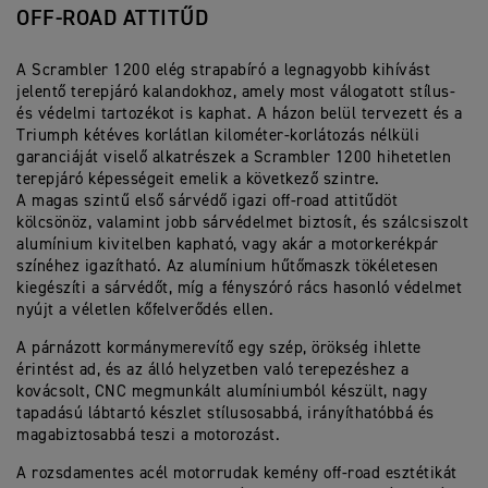
OFF-ROAD ATTITŰD
A Scrambler 1200 elég strapabíró a legnagyobb kihívást
jelentő terepjáró kalandokhoz, amely most válogatott stílus-
és védelmi tartozékot is kaphat. A házon belül tervezett és a
Triumph kétéves korlátlan kilométer-korlátozás nélküli
garanciáját viselő alkatrészek a Scrambler 1200 hihetetlen
terepjáró képességeit emelik a következő szintre.
A magas szintű első sárvédő igazi off-road attitűdöt
kölcsönöz, valamint jobb sárvédelmet biztosít, és szálcsiszolt
alumínium kivitelben kapható, vagy akár a motorkerékpár
színéhez igazítható. Az alumínium hűtőmaszk tökéletesen
kiegészíti a sárvédőt, míg a fényszóró rács hasonló védelmet
nyújt a véletlen kőfelverődés ellen.
A párnázott kormánymerevítő egy szép, örökség ihlette
érintést ad, és az álló helyzetben való terepezéshez a
kovácsolt, CNC megmunkált alumíniumból készült, nagy
tapadású lábtartó készlet stílusosabbá, irányíthatóbbá és
magabiztosabbá teszi a motorozást.
A rozsdamentes acél motorrudak kemény off-road esztétikát