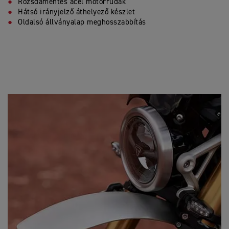
Rozsdamentes acél motorrudak
Hátsó irányjelző áthelyező készlet
Oldalsó állványalap meghosszabbítás