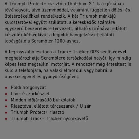
A Triumph Protect+ riasztó a Thatcham 2:1 kategóriában
jóváhagyott, alvó üzemmóddal, valamint független dőlés- és
ütésérzékelőkkel rendelkezik. A két Triumph márkájú
kulcstartóval együtt szállított, a kereskedők számára
egyszerű beszerelésre tervezett, átható szirénával ellátott
készülék kétségkívül a legjobb hangjelzéssel ellátott
lopásgátló a Scrambler 1200-ashoz.
A legrosszabb esetben a Track+ Tracker GPS segítségével
meghatározhatja Scramblere tartózkodási helyét, így mindig
képes lesz megtalálni motorját. A rendszer még értesítést is
küld a telefonjára, ha valaki elmozdul vagy babrál a
büszkeségével és gyönyörűségével.
Földi horgonyzat
Lánc és zárkészlet
Minden időjárásálló burkolatok
Riasztóval ellátott tárcsazárak / U zár
Triumph Protect+ riasztó
Triumph Track+ Tracker nyomkövető