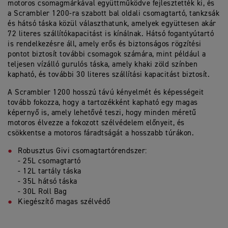
motoros csomagmárkával együttműködve fejlesztették ki, és
a Scrambler 1200-ra szabott bal oldali csomagtartó, tankzsák
és hátsó táska közül választhatunk, amelyek együttesen akár
72 literes szállítókapacitást is kínálnak. Hátsó fogantyútartó
is rendelkezésre áll, amely erős és biztonságos rögzítési
pontot biztosít további csomagok számára, mint például a
teljesen vízálló gurulós táska, amely khaki zöld színben
kapható, és további 30 literes szállítási kapacitást biztosít.
A Scrambler 1200 hosszú távú kényelmét és képességeit
tovább fokozza, hogy a tartozékként kapható egy magas
képernyő is, amely lehetővé teszi, hogy minden méretű
motoros élvezze a fokozott szélvédelem előnyeit, és
csökkentse a motoros fáradtságát a hosszabb túrákon.
Robusztus Givi csomagtartórendszer:
- 25L csomagtartó
- 12L tartály táska
- 35L hátsó táska
- 30L Roll Bag
Kiegészítő magas szélvédő