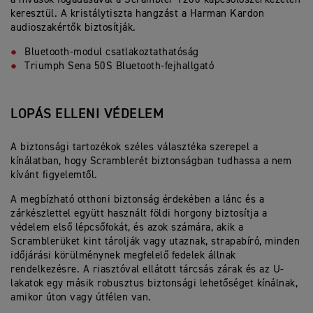
keresztül. A kristálytiszta hangzást a Harman Kardon
audioszakértők biztosítják.
Bluetooth-modul csatlakoztathatóság
Triumph Sena 50S Bluetooth-fejhallgató
LOPÁS ELLENI VÉDELEM
A biztonsági tartozékok széles választéka szerepel a
kínálatban, hogy Scramblerét biztonságban tudhassa a nem
kívánt figyelemtől.
A megbízható otthoni biztonság érdekében a lánc és a
zárkészlettel együtt használt földi horgony biztosítja a
védelem első lépcsőfokát, és azok számára, akik a
Scramblerüket kint tárolják vagy utaznak, strapabíró, minden
időjárási körülménynek megfelelő fedelek állnak
rendelkezésre. A riasztóval ellátott tárcsás zárak és az U-
lakatok egy másik robusztus biztonsági lehetőséget kínálnak,
amikor úton vagy útfélen van.