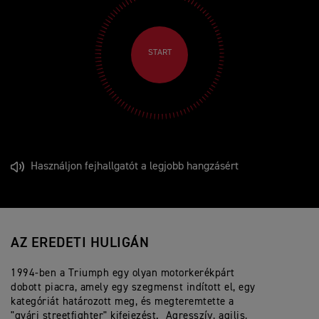
START
Használjon fejhallgatót a legjobb hangzásért
AZ EREDETI HULIGÁN
1994-ben a Triumph egy olyan motorkerékpárt
dobott piacra, amely egy szegmenst indított el, egy
kategóriát határozott meg, és megteremtette a
"gyári streetfighter" kifejezést. Agresszív, agilis,