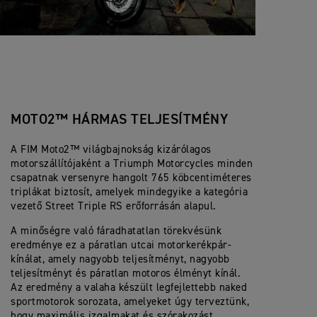
MOTO2™ HÁRMAS TELJESÍTMÉNY
A FIM Moto2™ világbajnokság kizárólagos
motorszállítójaként a Triumph Motorcycles minden
csapatnak versenyre hangolt 765 köbcentiméteres
triplákat biztosít, amelyek mindegyike a kategória
vezető Street Triple RS erőforrásán alapul.
A minőségre való fáradhatatlan törekvésünk
eredménye ez a páratlan utcai motorkerékpár-
kínálat, amely nagyobb teljesítményt, nagyobb
teljesítményt és páratlan motoros élményt kínál.
Az eredmény a valaha készült legfejlettebb naked
sportmotorok sorozata, amelyeket úgy terveztünk,
hogy maximális izgalmakat és szórakozást