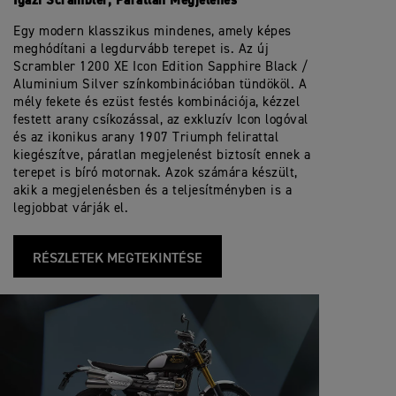
Igazi Scrambler, Páratlan Megjelenés
Egy modern klasszikus mindenes, amely képes
meghódítani a legdurvább terepet is. Az új
Scrambler 1200 XE Icon Edition Sapphire Black /
Aluminium Silver színkombinációban tündököl. A
mély fekete és ezüst festés kombinációja, kézzel
festett arany csíkozással, az exkluzív Icon logóval
és az ikonikus arany 1907 Triumph felirattal
kiegészítve, páratlan megjelenést biztosít ennek a
terepet is bíró motornak. Azok számára készült,
akik a megjelenésben és a teljesítményben is a
legjobbat várják el.
RÉSZLETEK MEGTEKINTÉSE