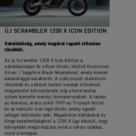
ÚJ SCRAMBLER 1200 X ICON EDITION
Sokoldalúság, amely magával ragadó stílusban
tündököl.
Az új Scrambler 1200 X Icon Edition a
sokoldalúságot és stílust ötvözi, feltűnő Aluminium
Silver / Sapphire Black fényezéssel, amely kiemeli
kalandvágyó karakterét. A szálcsiszolt alumínium
részletek és a kézzel festett vonalak kifinomult
megjelenést kölcsönöznek, míg a kontrasztos
színek kiemelik merész formatervezését. A tankot
az ikonikus, arany színű 1907-es Triumph felirat
és az exkluzív Icon logó díszíti, amely egyedi
jelleget kölcsönöz neki. Magabiztos kiállásával és
fürge kezelhetőségével a 1200 X úgy készült, hogy
könnyedén megbirkózzon mind a városi utakkal,
mind a tereppel.