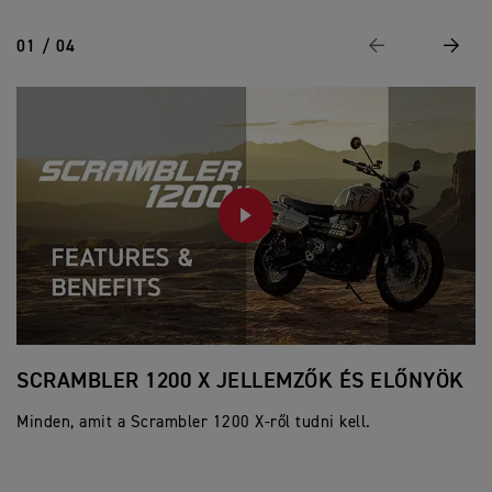
01 / 04
Previous
Next
PLAY
SCRAMBLER 1200 X JELLEMZŐK ÉS ELŐNYÖK
S
E
Minden, amit a Scrambler 1200 X-ről tudni kell.
Mi