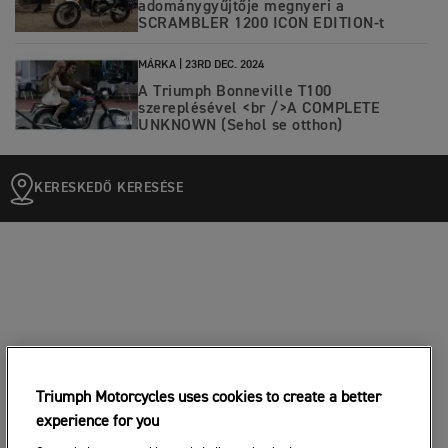
adománygyűjtője megnyeri a
SCRAMBLER 1200 ICON EDITION-t
MÁRKA |
23RD DEC. 2024
A Triumph Bonneville T100
szereplésével <br />A COMPLETE
UNKNOWN (Sehol se otthon)
KERESKEDŐ KERESÉSE
Triumph Motorcycles uses cookies to create a better
experience for you