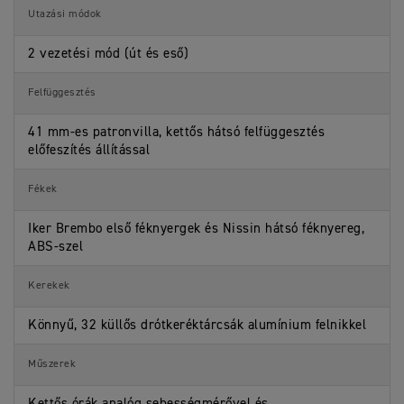
Utazási módok
2 vezetési mód (út és eső)
Felfüggesztés
41 mm-es patronvilla, kettős hátsó felfüggesztés
előfeszítés állítással
Fékek
Iker Brembo első féknyergek és Nissin hátsó féknyereg,
ABS-szel
Kerekek
Könnyű, 32 küllős drótkeréktárcsák alumínium felnikkel
Műszerek
Kettős órák analóg sebességmérővel és