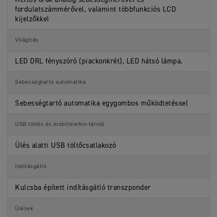
fordulatszámmérővel, valamint többfunkciós LCD
kijelzőkkel
Világítás
LED DRL fényszóró (piackonkrét), LED hátsó lámpa.
Sebességtartó automatika
Sebességtartó automatika egygombos működtetéssel
USB töltés és mobiltelefon-tároló
Ülés alatti USB töltőcsatlakozó
Indításgátló
Kulcsba épített indításgátló transzponder
Ülések