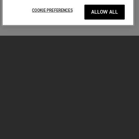
COOKIE PREFERENCES
ALLOW ALL
MOTORKERÉKPÁROK
VÁGJON BELE!
A MOTOROZÁSÉRT
TULAJDONOSOKNAK