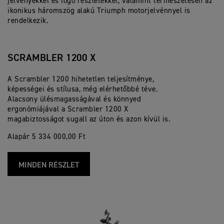
jelvényekkel és logó részletekkel, valamint természetesen az
ikonikus háromszög alakú Triumph motorjelvénnyel is
rendelkezik.
SCRAMBLER 1200 X
A Scrambler 1200 hihetetlen teljesítménye,
képességei és stílusa, még elérhetőbbé téve.
Alacsony ülésmagasságával és könnyed
ergonómiájával a Scrambler 1200 X
magabiztosságot sugall az úton és azon kívül is.
Alapár 5 334 000,00 Ft
MINDEN RÉSZLET