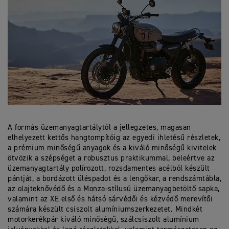
A formás üzemanyagtartálytól a jellegzetes, magasan
elhelyezett kettős hangtompítóig az egyedi ihletésű részletek,
a prémium minőségű anyagok és a kiváló minőségű kivitelek
ötvözik a szépséget a robusztus praktikummal, beleértve az
üzemanyagtartály polírozott, rozsdamentes acélból készült
pántját, a bordázott üléspadot és a lengőkar, a rendszámtábla,
az olajteknővédő és a Monza-stílusú üzemanyagbetöltő sapka,
valamint az XE első és hátsó sárvédői és kézvédő merevítői
számára készült csiszolt alumíniumszerkezetet. Mindkét
motorkerékpár kiváló minőségű, szálcsiszolt alumínium