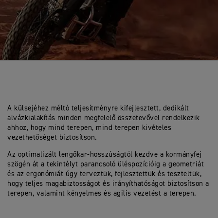
A külsejéhez méltó teljesítményre kifejlesztett, dedikált
alvázkialakítás minden megfelelő összetevővel rendelkezik
ahhoz, hogy mind terepen, mind terepen kivételes
vezethetőséget biztosítson.
Az optimalizált lengőkar-hosszúságtól kezdve a kormányfej
szögén át a tekintélyt parancsoló üléspozícióig a geometriát
és az ergonómiát úgy terveztük, fejlesztettük és teszteltük,
hogy teljes magabiztosságot és irányíthatóságot biztosítson a
terepen, valamint kényelmes és agilis vezetést a terepen.