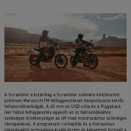
A Scrambler a kizárólag a Scrambler számára kifejlesztett
prémium MarzocchiTM felfüggesztéssel hangsúlyozza kettős
felhasználhatóságát. A 45 mm-es USD-villa és a Piggyback
iker hátsó felfüggesztés egyesíti az út fodrozódásához
szükséges érzékenységet az off-road motorozáshoz szükséges
támogatással. A progresszív csillapítás és a hidraulikus
ütközésgátló technológia kiváló érzést és kényelmet biztosít a