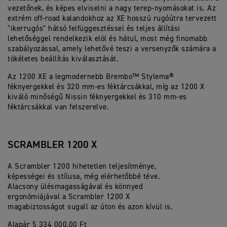
vezetőnek, és képes elviselni a nagy terep-nyomásokat is. Az
extrém off-road kalandokhoz az XE hosszú rugóútra tervezett
"ikerrugós" hátsó felfüggesztéssel és teljes állítási
lehetőséggel rendelkezik elöl és hátul, most még finomabb
szabályozással, amely lehetővé teszi a versenyzők számára a
tökéletes beállítás kiválasztását.
Az 1200 XE a legmodernebb Brembo™ Stylema®
féknyergekkel és 320 mm-es féktárcsákkal, míg az 1200 X
kiváló minőségű Nissin féknyergekkel és 310 mm-es
féktárcsákkal van felszerelve.
SCRAMBLER 1200 X
A Scrambler 1200 hihetetlen teljesítménye,
képességei és stílusa, még elérhetőbbé téve.
Alacsony ülésmagasságával és könnyed
ergonómiájával a Scrambler 1200 X
magabiztosságot sugall az úton és azon kívül is.
Alapár 5 334 000,00 Ft