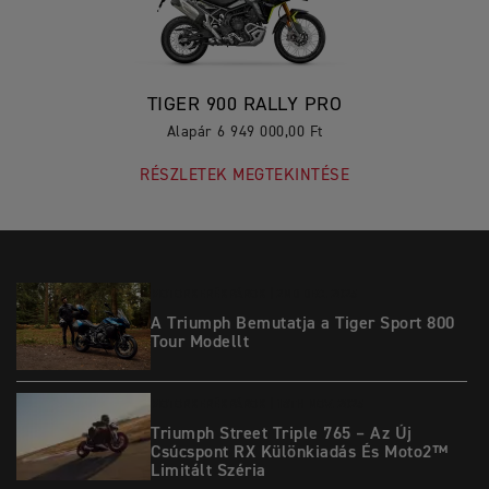
TIGER 900 RALLY PRO
Alapár 6 949 000,00 Ft
RÉSZLETEK MEGTEKINTÉSE
MOTORKERÉKPÁROK |
2ND DEC. 2025
A Triumph Bemutatja a Tiger Sport 800
Tour Modellt
MOTORKERÉKPÁROK |
18TH NOV. 2025
Triumph Street Triple 765 – Az Új
Csúcspont RX Különkiadás És Moto2™
Limitált Széria