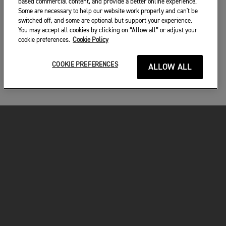
based commercial content, and provide a better online experience.
Some are necessary to help our website work properly and can't be
switched off, and some are optional but support your experience.
You may accept all cookies by clicking on “Allow all” or adjust your
cookie preferences.
Cookie Policy
COOKIE PREFERENCES
ALLOW ALL
MOTORKERÉKPÁROK
VÁGJON BELE!