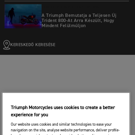
MOTORKERÉKPÁROK |
31ST OKT. 2025
A Triumph Bemutatja a Teljesen Új
Trident 800-At Arra Készült, Hogy
Mindent Felülmúljon
KERESKEDŐ KERESÉSE
Triumph Motorcycles uses cookies to create a better
experience for you
Our website uses cookies and similar technologies to ease your
navigation on the site, analyse website performance, deliver profile-