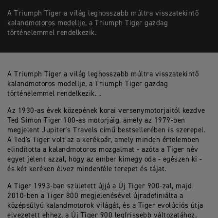
A Triumph Tiger a világ leghosszabb múltra visszatekintő
kalandmotoros modellje, a Triumph Tiger gazdag
történelemmel rendelkezik.
A Triumph Tiger a világ leghosszabb múltra visszatekintő
kalandmotoros modellje, a Triumph Tiger gazdag
történelemmel rendelkezik. .
Az 1930-as évek közepének korai versenymotorjaitól kezdve
Ted Simon Tiger 100-as motorjáig, amely az 1979-ben
megjelent Jupiter's Travels című bestsellerében is szerepel.
A Ted's Tiger volt az a kerékpár, amely minden értelemben
elindította a kalandmotoros mozgalmat - azóta a Tiger név
egyet jelent azzal, hogy az ember kimegy oda - egészen ki -
és két keréken élvez mindenféle terepet és tájat.
A Tiger 1993-ban született újjá a Új Tiger 900-zal, majd
2010-ben a Tiger 800 megjelenésével újradefiniálta a
középsúlyú kalandmotorok világát, és a Tiger evolúciós útja
elvezetett ehhez, a Új Tiger 900 legfrissebb változatához.