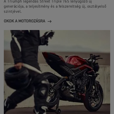
A Triumph legendás Street Triple 765 lenyűgöző új
generációja, a teljesítmény és a felszereltség új, osztályelső
szintjével.
OKOK A MOTOROZÁSRA