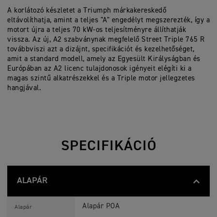
A korlátozó készletet a Triumph márkakereskedő
eltávolíthatja, amint a teljes "A" engedélyt megszerezték, így a
motort újra a teljes 70 kW-os teljesítményre állíthatják
vissza. Az új, A2 szabványnak megfelelő Street Triple 765 R
továbbviszi azt a dizájnt, specifikációt és kezelhetőséget,
amit a standard modell, amely az Egyesült Királyságban és
Európában az A2 licenc tulajdonosok igényeit elégíti ki a
magas szintű alkatrészekkel és a Triple motor jellegzetes
hangjával.
SPECIFIKÁCIÓ
ALAPÁR
Ú
Jellemzők
Részletek
J
Alapár POA
Alapár
S