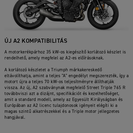
ÚJ A2 KOMPATIBILITÁS
O
A motorkerékpárhoz 35 kW-os kiegészítő korlátozó készlet is
A 
rendelhető, amely megfelel az A2-es előírásoknak.
be
ka
A korlátozó készletet a Triumph márkakereskedő
bá
eltávolíthatja, amint a teljes "A" engedélyt megszerezték, így a
motort újra a teljes 70 kW-os teljesítményre állíthatják
vissza. Az új, A2 szabványnak megfelelő Street Triple 765 R
továbbviszi azt a dizájnt, specifikációt és kezelhetőséget,
amit a standard modell, amely az Egyesült Királyságban és
Európában az A2 licenc tulajdonosok igényeit elégíti ki a
magas szintű alkatrészekkel és a Triple motor jellegzetes
hangjával.