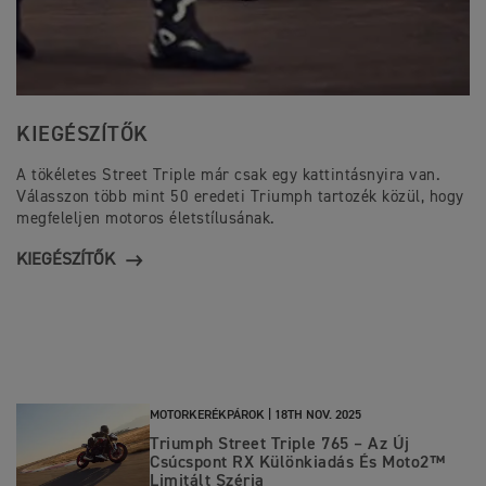
KIEGÉSZÍTŐK
A tökéletes Street Triple már csak egy kattintásnyira van.
Válasszon több mint 50 eredeti Triumph tartozék közül, hogy
megfeleljen motoros életstílusának.
KIEGÉSZÍTŐK
MOTORKERÉKPÁROK |
18TH NOV. 2025
Triumph Street Triple 765 – Az Új
Csúcspont RX Különkiadás És Moto2™
Limitált Széria