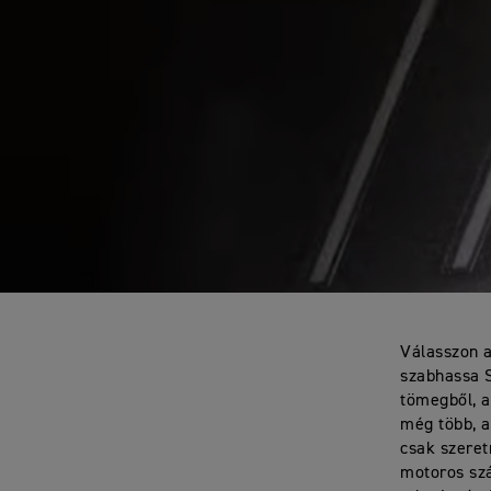
Válasszon a
szabhassa S
tömegből, a
még több, a
csak szeret
motoros sz