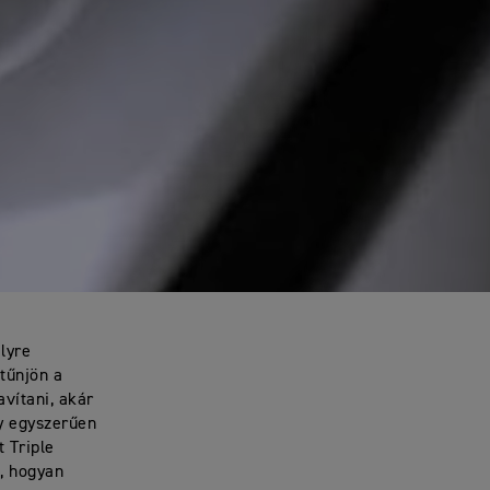
lyre
itűnjön a
vítani, akár
y egyszerűen
 Triple
, hogyan