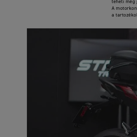
teheti még 
A motorkonf
a tartozéko