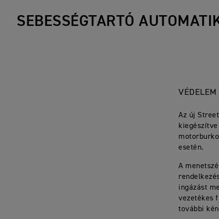
SEBESSÉGTARTÓ AUTOMATI
VÉDELEM
Az új Stree
kiegészítve
motorburkol
esetén.
A menetszél
rendelkezés
ingázást me
vezetékes f
további kén