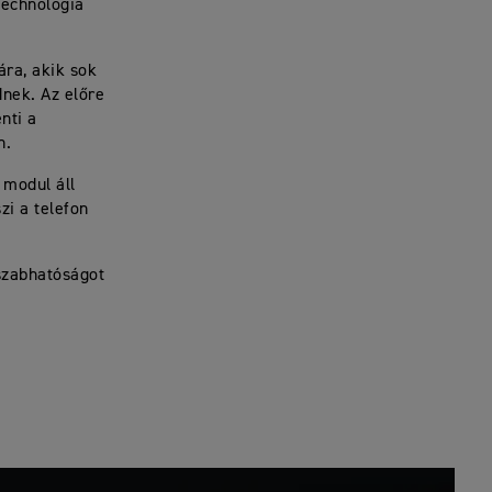
 technológia
ra, akik sok
dnek. Az előre
nti a
n.
 modul áll
zi a telefon
 szabhatóságot