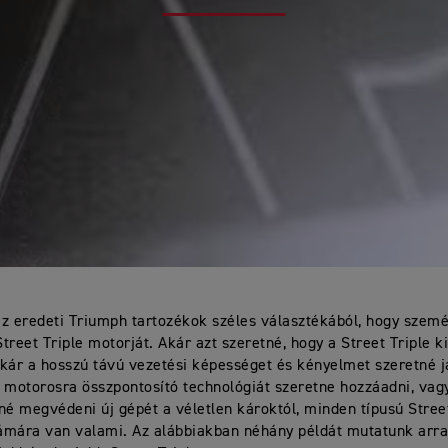
z eredeti Triumph tartozékok széles választékából, hogy szemé
treet Triple motorját. Akár azt szeretné, hogy a Street Triple k
kár a hosszú távú vezetési képességet és kényelmet szeretné ja
 motorosra összpontosító technológiát szeretne hozzáadni, vag
né megvédeni új gépét a véletlen károktól, minden típusú Street
ámára van valami. Az alábbiakban néhány példát mutatunk arra