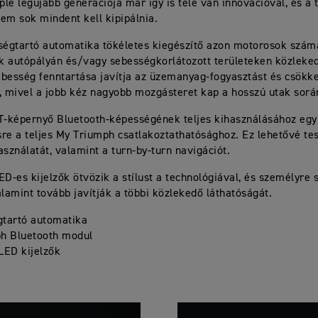
iple legújabb generációja már így is tele van innovációval, és a
em sok mindent kell kipipálnia.
ségtartó automatika tökéletes kiegészítő azon motorosok számá
ek autópályán és/vagy sebességkorlátozott területeken közleke
sebesség fenntartása javítja az üzemanyag-fogyasztást és csökke
, mivel a jobb kéz nagyobb mozgásteret kap a hosszú utak sorá
T-képernyő Bluetooth-képességének teljes kihasználásához egy
re a teljes My Triumph csatlakoztathatósághoz. Ez lehetővé tes
asználatát, valamint a turn-by-turn navigációt.
ED-es kijelzők ötvözik a stílust a technológiával, és személyre
alamint tovább javítják a többi közlekedő láthatóságát.
tartó automatika
h Bluetooth modul
LED kijelzők