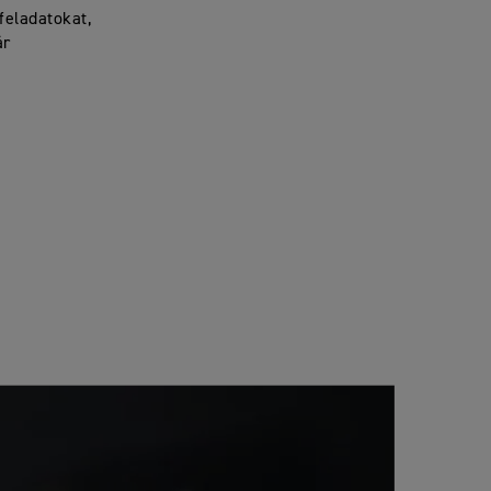
feladatokat,
ár