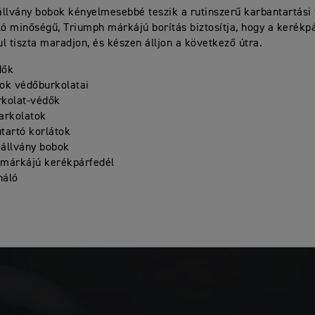
llvány bobok kényelmesebbé teszik a rutinszerű karbantartási 
ló minőségű, Triumph márkájú borítás biztosítja, hogy a kerékp
l tiszta maradjon, és készen álljon a következő útra.
dők
ok védőburkolatai
kolat-védők
arkolatok
tartó korlátok
állvány bobok
márkájú kerékpárfedél
háló