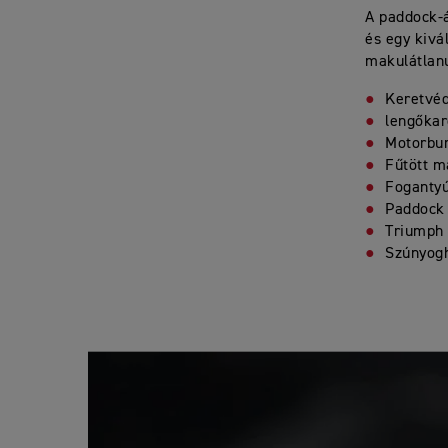
A paddock-á
és egy kivá
makulátlanu
Keretvé
lengőkar
Motorbur
Fűtött m
Fogantyú
Paddock 
Triumph 
Szúnyog