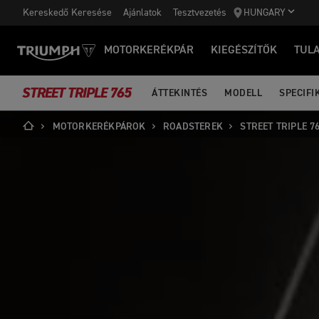
Kereskedő Keresése
Ajánlatok
Tesztvezetés
HUNGARY
MOTORKERÉKPÁR
KIEGÉSZÍTŐK
TUL
STREET TRIPLE 765
ÁTTEKINTÉS
MODELL
SPECIFI
MOTORKERÉKPÁROK
ROADSTEREK
STREET TRIPLE 7