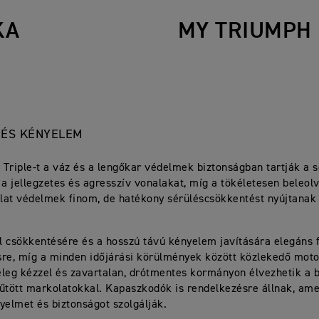
KA
MY TRIUMPH
 ÉS KÉNYELEM
t Triple-t a váz és a lengőkar védelmek biztonságban tartják a s
 a jellegzetes és agresszív vonalakat, míg a tökéletesen beleol
at védelmek finom, de hatékony sérüléscsökkentést nyújtanak
 csökkentésére és a hosszú távú kényelem javítására elegáns fl
re, míg a minden időjárási körülmények között közlekedő motor
leg kézzel és zavartalan, drótmentes kormányon élvezhetik a 
űtött markolatokkal. Kapaszkodók is rendelkezésre állnak, ame
yelmet és biztonságot szolgálják.