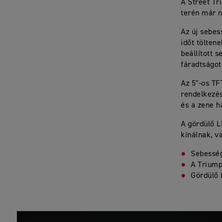
A Street Tr
terén már n
Az új sebes
időt tölten
beállított 
fáradtságot
Az 5"-os TF
rendelkezés
és a zene h
A gördülő L
kínálnak, v
Sebesség
A Triump
Gördülő 