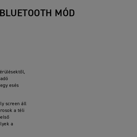
 BLUETOOTH MÓD
érülésektől,
vadó
 egy esés
y screen áll
osok a téli
belső
lyek a