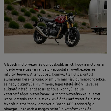
A Bosch motorvezérlés gondoskodik arról, hogy a motoros a
ride-by-wire gázkarral való kapcsolata következetes és
intuitív legyen. A lenyűgöző, könnyű, tíz küllős, öntött
alumínium keréktárcsák prémium márkájú gumiabroncsokkal
és nagy dugattyús, 43 mm-es, fejjel lefelé álló villával és
állítható hátsó lengéscsillapítóval könnyű, agilis
kezelhetőséget biztosítanak. A fonott vezetékekkel ellátott
ikerdugattyús radiális fékek kiváló fékkarérzetet és biztos
fékerőt biztosítanak, amelyet a Bosch ABS-technológia
támogat - ezeknek a magas szintű alkatrészeknek és