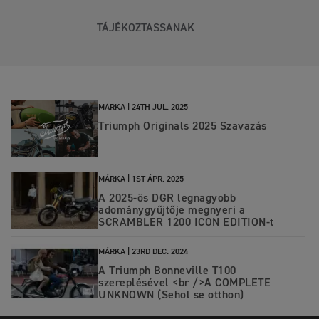
TÁJÉKOZTASSANAK
MÁRKA |
24TH JÚL. 2025
Triumph Originals 2025 Szavazás
MÁRKA |
1ST ÁPR. 2025
A 2025-ös DGR legnagyobb
adománygyűjtője megnyeri a
SCRAMBLER 1200 ICON EDITION-t
MÁRKA |
23RD DEC. 2024
A Triumph Bonneville T100
szereplésével <br />A COMPLETE
UNKNOWN (Sehol se otthon)