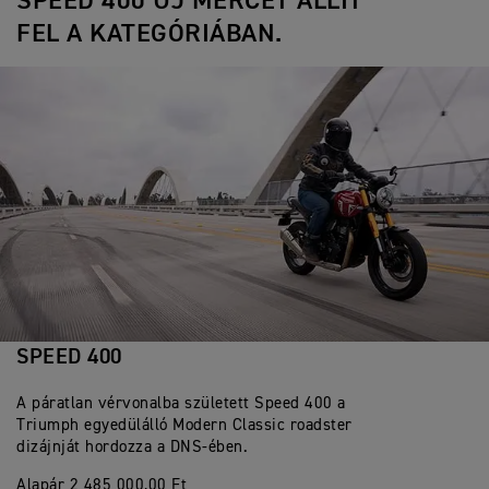
SPEED 400 ÚJ MÉRCÉT ÁLLÍT
FEL A KATEGÓRIÁBAN.
SPEED 400
A páratlan vérvonalba született Speed 400 a
Triumph egyedülálló Modern Classic roadster
dizájnját hordozza a DNS-ében.
Alapár 2 485 000,00 Ft