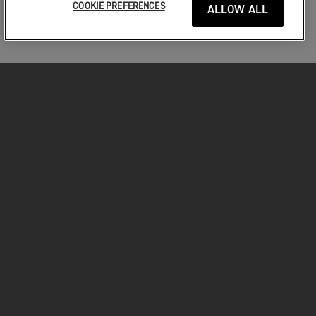
COOKIE PREFERENCES
ALLOW ALL
MOTORKERÉKPÁROK
VÁGJON BELE!
A MOTOROZÁSÉRT
TULAJDONOSOKNAK