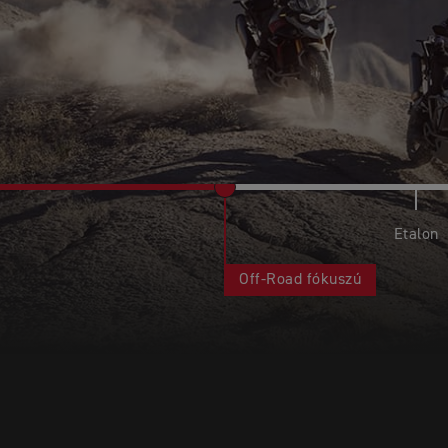
Etalon
Off-Road fókuszú