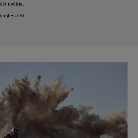
ét nyújtja.
fejlesztett