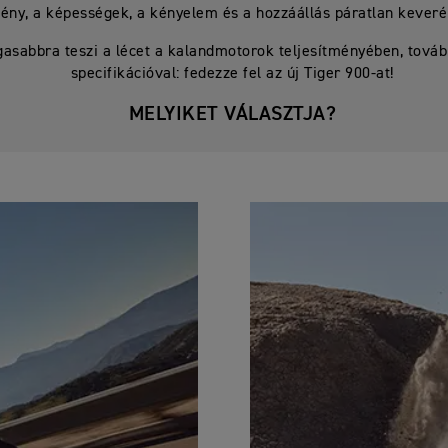
mény, a képességek, a kényelem és a hozzáállás páratlan keverék
asabbra teszi a lécet a kalandmotorok teljesítményében, tovább
specifikációval: fedezze fel az új Tiger 900-at!
MELYIKET VÁLASZTJA?