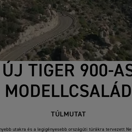
ÚJ TIGER 900-A
MODELLCSALÁ
TÚLMUTAT
yebb utakra és a legigényesebb országúti túrákra tervezett Ne