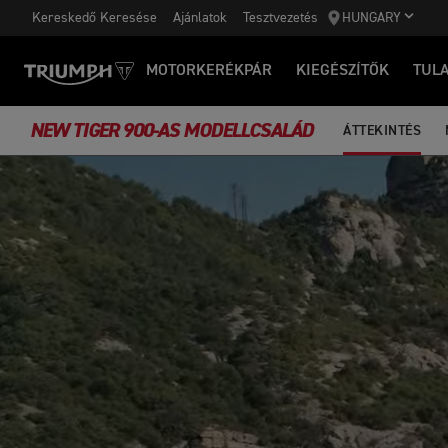
Kereskedő Keresése
Ajánlatok
Tesztvezetés
HUNGARY
MOTORKERÉKPÁR
KIEGÉSZÍTŐK
TUL
NEW TIGER 900-AS MODELLCSALÁD
ÁTTEKINTÉS