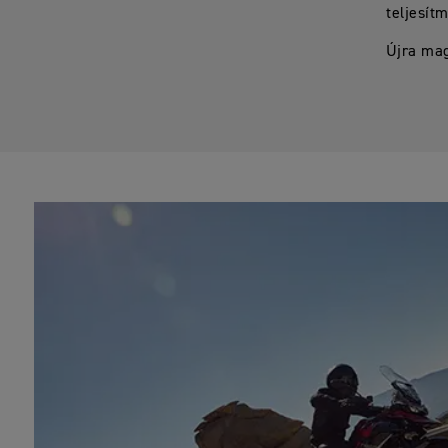
teljesít
Újra mag