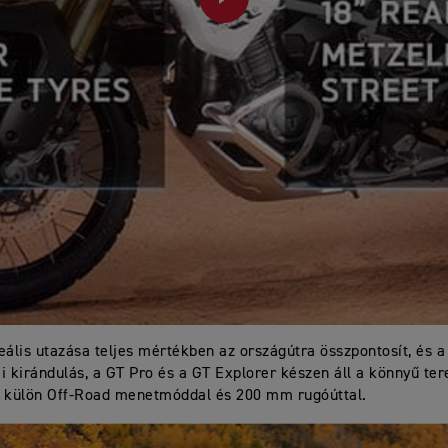
PLAY
eális utazása teljes mértékben az országútra összpontosít, és a
i kirándulás, a GT Pro és a GT Explorer készen áll a könnyű ter
, külön Off-Road menetmóddal és 200 mm rugóúttal.