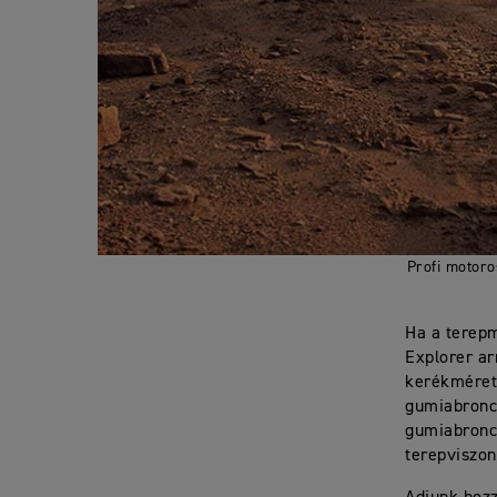
Profi motoro
Ha a terepm
Explorer ar
kerékmérete
gumiabroncs
gumiabronc
terepviszo