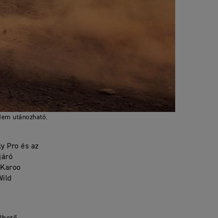
Nem utánozható.
ly Pro és az
járó
r Karoo
Wild