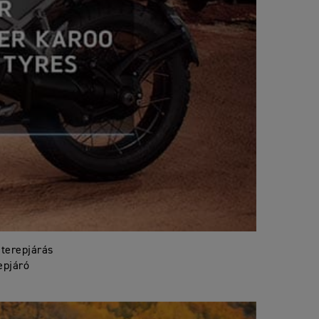
 terepjárás
epjáró