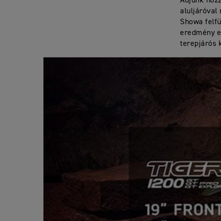
Adjunk hozz
aluljáróval
Showa felfü
eredmény eg
terepjárós 