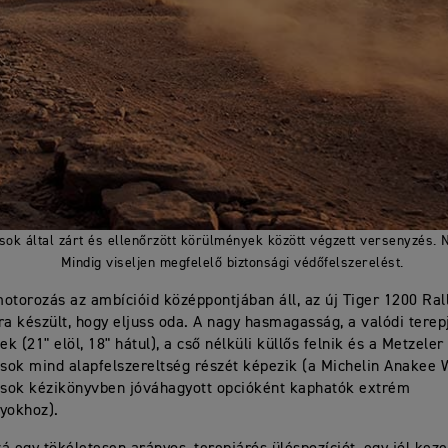
sok által zárt és ellenőrzött körülmények között végzett versenyzés. 
Mindig viseljen megfelelő biztonsági védőfelszerelést.
otorozás az ambícióid középpontjában áll, az új Tiger 1200 Ral
ra készült, hogy eljuss oda. A nagy hasmagasság, a valódi terep
k (21" elöl, 18" hátul), a cső nélküli küllős felnik és a Metzele
ok mind alapfelszereltség részét képezik (a Michelin Anakee 
sok kézikönyvben jóváhagyott opcióként kaphatók extrém
nyokhoz).