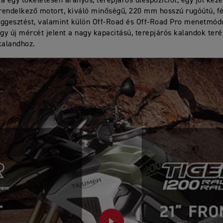
á egy tökéletesen arányos, terepjárós üléspozíciót, egy jól kez
 rendelkező motort, kiváló minőségű, 220 mm hosszú rugóútú, fé
ggesztést, valamint külön Off-Road és Off-Road Pro menetmódo
y új mércét jelent a nagy kapacitású, terepjárós kalandok teré
kalandhoz.