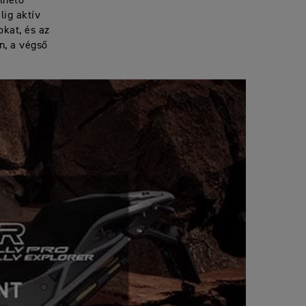
elhető
lig aktív
kat, és az
n, a végső