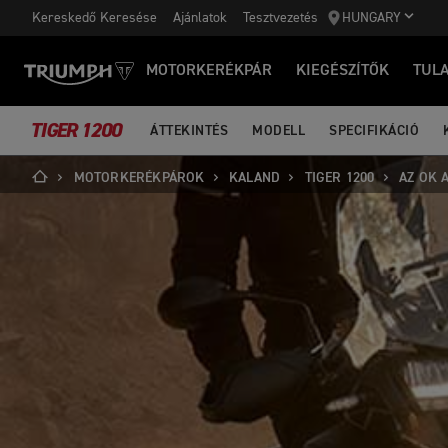
Kereskedő Keresése
Ajánlatok
Tesztvezetés
HUNGARY
MOTORKERÉKPÁR
KIEGÉSZÍTŐK
TUL
TIGER 1200
ÁTTEKINTÉS
MODELL
SPECIFIKÁCIÓ
MOTORKERÉKPÁROK
KALAND
TIGER 1200
AZ OK 