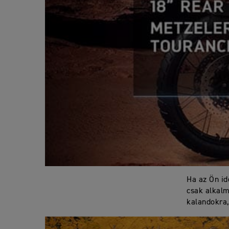
Ha az Ön id
csak alkalm
kalandokra