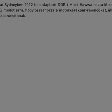
iai Sydneyben 2012-ben alapított DGR-t Mark Hawwa hozta létre
új módot arra, hogy összehozza a motorkerékpár-rajongókat, ak
szpontosítanak.