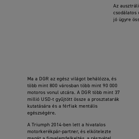
Az ausztrál
csodálatos 
jó ügyre ös
Ma a DGR az egész világot behálózza, és
több mint 800 városban több mint 90 000
motoros vonul utcára. A DGR több mint 37
millió USD-t gyűjtött össze a prosztatarák
kutatására és a férfiak mentális
egészségére.
A Triumph 2014-ben lett a hivatalos
motorkerékpár-partner, és elkötelezte
magát a figyelemfelkeltés, a részvétel