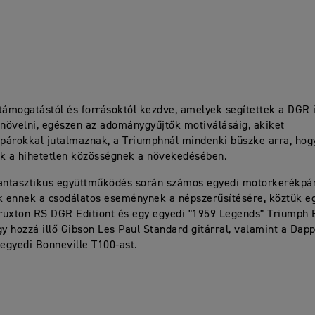
támogatástól és forrásoktól kezdve, amelyek segítettek a DGR
 növelni, egészen az adománygyűjtők motiválásáig, akiket
árokkal jutalmaznak, a Triumphnál mindenki büszke arra, hogy
ek a hihetetlen közösségnek a növekedésében.
fantasztikus együttműködés során számos egyedi motorkerékpár
k ennek a csodálatos eseménynek a népszerűsítésére, köztük e
ruxton RS DGR Editiont és egy egyedi "1959 Legends" Triumph 
gy hozzá illő Gibson Les Paul Standard gitárral, valamint a Dapp
 egyedi Bonneville T100-ast.