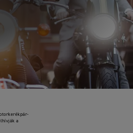
motorkerékpár-
lhívják a