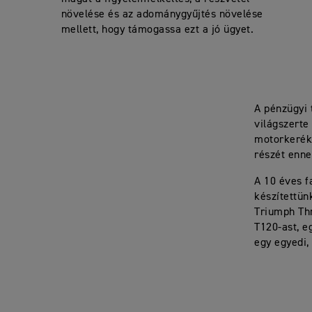
növelése és az adománygyűjtés növelése
mellett, hogy támogassa ezt a jó ügyet.
A pénzügyi 
világszerte
motorkerékp
részét enn
A 10 éves 
készítettün
Triumph Th
T120-ast, e
egy egyedi,