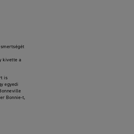
 ismertségét
 kivette a
t is
gy egyedi
Bonneville
er Bonnie-t,