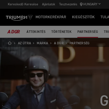
Kereskedő Keresése
Ajánlatok
Tesztvezetés
HUNGARY
MOTORKERÉKPÁR
KIEGÉSZÍTŐK
TUL
A DGR
ÁTTEKINTÉS
TÖRTÉNETEK
PARTNERSÉG
TR
AZ ÚTRA
MÁRKA
A DGR
PARTNERSÉG
G