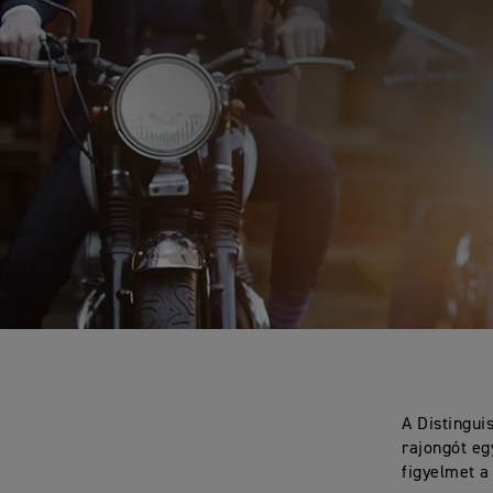
A Distingui
rajongót eg
figyelmet a