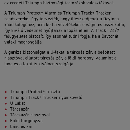
az eredeti Triumph biztonsági tartozékok választékával.
A Triumph Protect+ Alarm és Triumph Track+ Tracker
rendszereket úgy tervezték, hogy illeszkedjenek a Daytona
kábelkötegéhez, nem kell a vezetékeket elvágni és összekötni,
így kiváló védelmet nyújtanak a lopás ellen. A Track+ 24/7
felügyeletet biztosít, így azonnal tudni fogja, ha a Daytonát
valaki megrongálja.
A garázs biztonságát a U-lakat, a tárcsás zár, a beépített
riasztóval ellátott tárcsás zár, a földi horgony, valamint a
lánc és a lakat is kiválóan szolgálja.
Triumph Protect+ riasztó
Triumph Track+ Tracker nyomkövető
U Lakat
Tárcsazár
Tárcsazár riasztóval
Földi horgonyzat
Lánc és zár