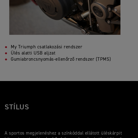
My Triumph csatlakozási rendszer
Ülés alatti USB aljzat
Gumiabroncsnyomás-ellenőrző rendszer (TPMS)
STÍLUS
A sportos megjelenéshez a színkóddal ellátott üléskárpit