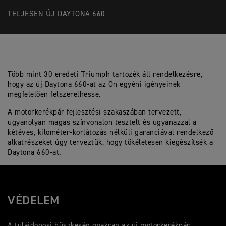
TELJESEN ÚJ DAYTONA 660
Több mint 30 eredeti Triumph tartozék áll rendelkezésre,
hogy az új Daytona 660-at az Ön egyéni igényeinek
megfelelően felszerelhesse.
A motorkerékpár fejlesztési szakaszában tervezett,
ugyanolyan magas színvonalon tesztelt és ugyanazzal a
kétéves, kilométer-korlátozás nélküli garanciával rendelkező
alkatrészeket úgy terveztük, hogy tökéletesen kiegészítsék a
Daytona 660-at.
VÉDELEM
A tulajdonosi büszkeség gyakran az új motorkerékpár