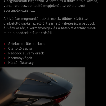
kihagyhatatlan kiegészítő. A forma és a funkció találkozása,
versenyre összpontosító megjelenés az elkötelezett
sportmotorozáshoz.
A kiválóan megmunkált alkatrészek, többek között az
olajbetöltő sapka, az előfúrt zárható kábelezés, a paddock
állvány orsók, a kormányvégek és a hátsó féktartály mind-
mind a paddock stílust erősítik.
Színkódolt ülésburkolat
Olajtöltő sapka
Paddock állvány orsók
Kormányvégek
Hátsó féktartály