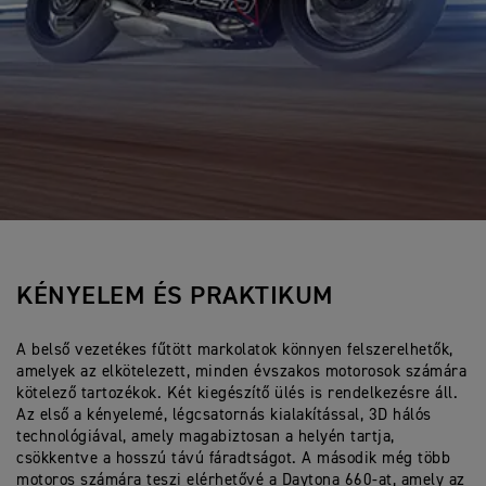
KÉNYELEM ÉS PRAKTIKUM
A belső vezetékes fűtött markolatok könnyen felszerelhetők,
amelyek az elkötelezett, minden évszakos motorosok számára
kötelező tartozékok. Két kiegészítő ülés is rendelkezésre áll.
Az első a kényelemé, légcsatornás kialakítással, 3D hálós
technológiával, amely magabiztosan a helyén tartja,
csökkentve a hosszú távú fáradtságot. A második még több
motoros számára teszi elérhetővé a Daytona 660-at, amely az