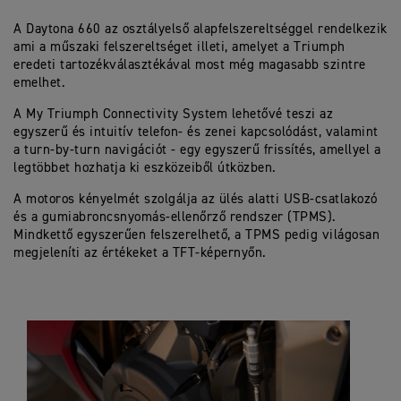
A Daytona 660 az osztályelső alapfelszereltséggel rendelkezik
ami a műszaki felszereltséget illeti, amelyet a Triumph
eredeti tartozékválasztékával most még magasabb szintre
emelhet.
A My Triumph Connectivity System lehetővé teszi az
egyszerű és intuitív telefon- és zenei kapcsolódást, valamint
a turn-by-turn navigációt - egy egyszerű frissítés, amellyel a
legtöbbet hozhatja ki eszközeiből útközben.
A motoros kényelmét szolgálja az ülés alatti USB-csatlakozó
és a gumiabroncsnyomás-ellenőrző rendszer (TPMS).
Mindkettő egyszerűen felszerelhető, a TPMS pedig világosan
megjeleníti az értékeket a TFT-képernyőn.