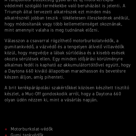
védelmét szolgáló termékekbe való beruházást is jelenti. A
Triumph által tervezett alkatrészek ezt minden más
alkatrésznél jobban teszik - tökéletesen illeszkednek anélkül,
hogy módosítanák vagy több kellemetlenséget okoznának,
mint amennyit valaha is meg tudnának előzni.
Válasszon a csavarral rögzíthető motorburkolatvédők, a
gumitankvédő, a vázvédő és a tengelyen átívelő villavédők
közül, hogy megvédje a lábak súrlódása és a kisebb esések
okozta sérülések ellen. Egy minden időjárási körülményre
alkalmas fedél is kapható az akkumulátortöltővel együtt, hogy
a Daytona 660 kiváló állapotban maradhasson és bevetésre
készen álljon, amíg pihenteti.
A brit kerékpárápolási szakértőkkel közösen készített tisztító
készlet, a Muc-Off gondoskodik arról, hogy a Daytona 660
olyan üdén nézzen ki, mint a vásárlás napján.
Motorburkolat-védők
Gumi tankvédők