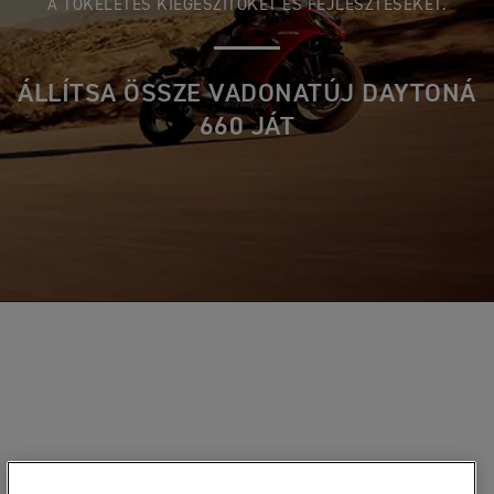
A TÖKÉLETES KIEGÉSZÍTŐKET ÉS FEJLESZTÉSEKET.
ÁLLÍTSA ÖSSZE VADONATÚJ DAYTONÁ
660 JÁT