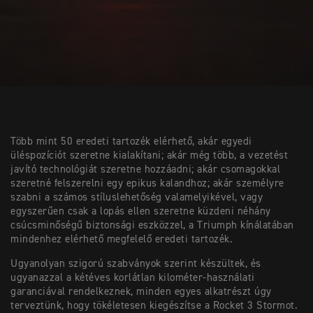
Több mint 50 eredeti tartozék elérhető, akár egyedi
üléspozíciót szeretne kialakítani; akár még több, a vezetést
javító technológiát szeretne hozzáadni; akár csomagokkal
szeretné felszerelni egy epikus kalandhoz; akár személyre
szabni a számos stíluslehetőség valamelyikével, vagy
egyszerűen csak a lopás ellen szeretne küzdeni néhány
csúcsminőségű biztonsági eszközzel, a Triumph kínálatában
mindenhez elérhető megfelelő eredeti tartozék.
Ugyanolyan szigorú szabványok szerint készültek, és
ugyanazzal a kétéves korlátlan kilométer-használati
garanciával rendelkeznek, minden egyes alkatrészt úgy
terveztünk, hogy tökéletesen kiegészítse a Rocket 3 Stormot.