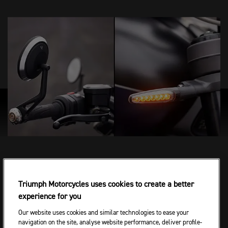
POGGYÁSZ LEHETŐSÉGEK
Triumph Motorcycles uses cookies to create a better
experience for you
A Rocket fegyverzetét még sokoldalúbbá és túraképesebbé
Our website uses cookies and similar technologies to ease your
téve a csomagtartó opciók közé tartozik a Triumph innovatív
navigation on the site, analyse website performance, deliver profile-