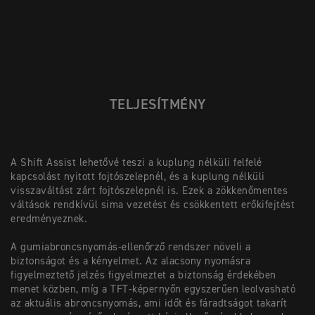
TELJESÍTMÉNY
A Shift Assist lehetővé teszi a kuplung nélküli felfelé
kapcsolást nyitott fojtószelepnél, és a kuplung nélküli
visszaváltást zárt fojtószelepnél is. Ezek a zökkenőmentes
váltások rendkívül sima vezetést és csökkentett erőkifejtést
eredményeznek.
A gumiabroncsnyomás-ellenőrző rendszer növeli a
biztonságot és a kényelmet. Az alacsony nyomásra
figyelmeztető jelzés figyelmeztet a biztonság érdekében
menet közben, míg a TFT-képernyőn egyszerűen leolvasható
az aktuális abroncsnyomás, ami időt és fáradtságot takarít