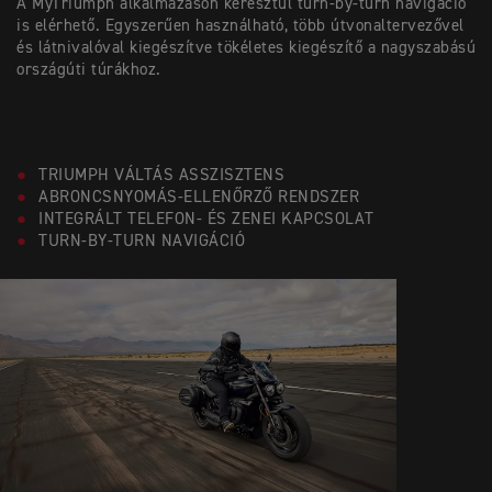
A MyTriumph alkalmazáson keresztül turn-by-turn navigáció
is elérhető. Egyszerűen használható, több útvonaltervezővel
és látnivalóval kiegészítve tökéletes kiegészítő a nagyszabású
országúti túrákhoz.
TRIUMPH VÁLTÁS ASSZISZTENS
ABRONCSNYOMÁS-ELLENŐRZŐ RENDSZER
INTEGRÁLT TELEFON- ÉS ZENEI KAPCSOLAT
TURN-BY-TURN NAVIGÁCIÓ