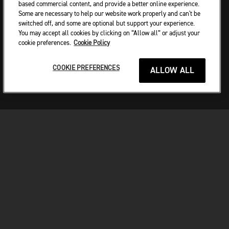
és szabadalmaztatott, öntött alumíniumból készült,
based commercial content, and provide a better online experience.
visszahúzható és zárható csomagtartó-rögzítő rendszere.
Some are necessary to help our website work properly and can't be
switched off, and some are optional but support your experience.
Tágas, 25 literes sporttáskákkal és 9 literes gyorskioldású
You may accept all cookies by clicking on “Allow all” or adjust your
hátsó csomaggal is használható. A 12 literes mágneses
cookie preferences.
Cookie Policy
tartálytáska még nagyobb tárolókapacitást biztosít. Az
utastér kényelmének fokozása érdekében egy csipetnyi
COOKIE PREFERENCES
ALLOW ALL
praktikussággal kiegészítve, az utas háttámla tartója is
elérhető.
PLAY