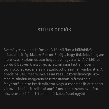
STÍLUS OPCIÓK
Személyre szabhatja Rocket 3 készülékét a különböző
stíluslehetőségekkel. A Rocket 3 célja, hogy önkifejező legyen
motorozás közben és álló helyzetben egyaránt. A 7 LED-es
gördülő LED-es kijelzők és az alumínium test a modern
technológiát elegáns és visszafogott dizájnnal kombinálja. A
precíziós CNC megmunkálással készült kormányvégtükrök
még feltűnőbb megjelenést biztosítanak. Válasszon a
fényszóró ihlette kerek változat vagy a roadster ihlette sport
változat közül. Mindkettő aprólékos, kontrasztos szabású
részleteket kínál a Triumph márkajelzéssel együtt.