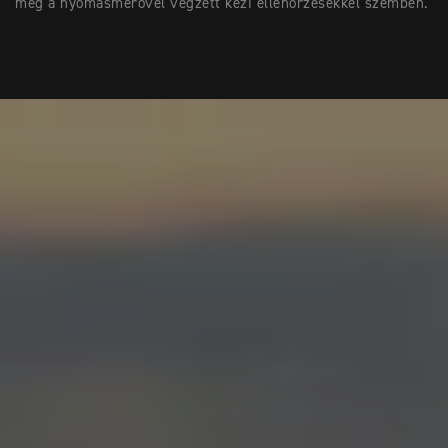
meg a nyomásmérővel végzett kézi ellenőrzésekkel szemben.