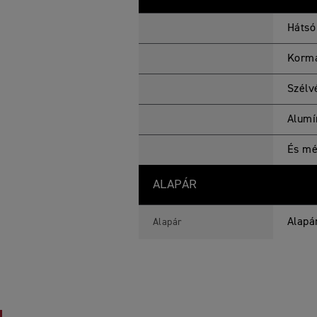
Hátsó
Kormá
Szélv
Alumí
És mé
ALAPÁR
Alapá
Alapár