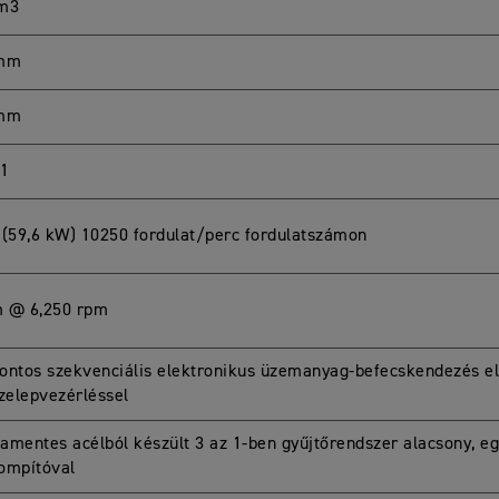
cm3
 mm
 mm
:1
 (59,6 kW) 10250 fordulat/perc fordulatszámon
 @ 6,250 rpm
ontos szekvenciális elektronikus üzemanyag-befecskendezés el
szelepvezérléssel
amentes acélból készült 3 az 1-ben gyűjtőrendszer alacsony, e
ompítóval