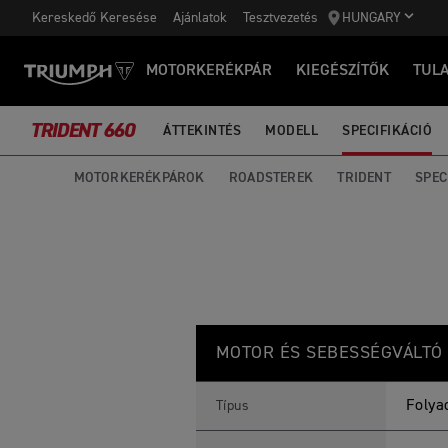
Kereskedő Keresése
Ajánlatok
Tesztvezetés
HUNGARY
MOTORKERÉKPÁR
KIEGÉSZÍTŐK
TUL
TRIDENT 660
ÁTTEKINTÉS
MODELL
SPECIFIKÁCIÓ
MOTORKERÉKPÁROK
ROADSTEREK
TRIDENT
SPEC
T
Jellemzők
Részletek
R
MOTOR ÉS SEBESSÉGVÁLTÓ
I
D
E
N
Folya
Típus
T
6