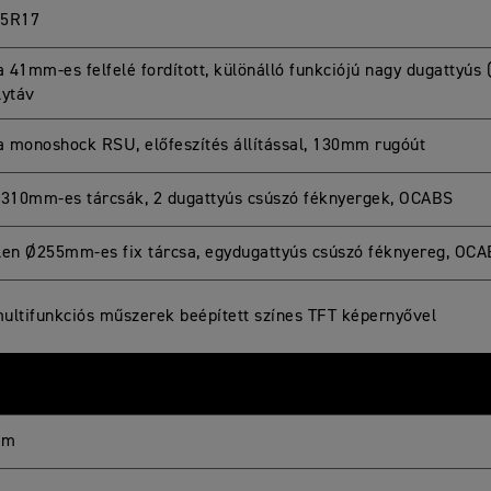
55R17
 41mm-es felfelé fordított, különálló funkciójú nagy dugattyús
lytáv
 monoshock RSU, előfeszítés állítással, 130mm rugóút
Ø310mm-es tárcsák, 2 dugattyús csúszó féknyergek, OCABS
len Ø255mm-es fix tárcsa, egydugattyús csúszó féknyereg, OC
ultifunkciós műszerek beépített színes TFT képernyővel
mm