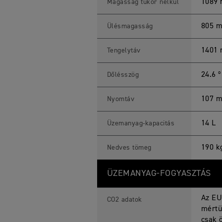
1089
Magasság tükör nélkül
805 
Ülésmagasság
1401
Tengelytáv
24.6 º
Dőlésszög
107 
Nyomtáv
14 L
Üzemanyag-kapacitás
190 k
Nedves tömeg
ÜZEMANYAG-FOGYASZTÁS
Az EU
CO2 adatok
mértü
csak 