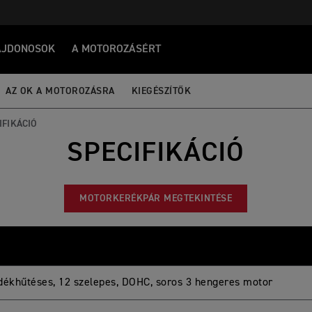
AJDONOSOK
A MOTOROZÁSÉRT
AZ OK A MOTOROZÁSRA
KIEGÉSZÍTŐK
IFIKÁCIÓ
SPECIFIKÁCIÓ
MOTORKERÉKPÁR MEGTEKINTÉSE
dékhűtéses, 12 szelepes, DOHC, soros 3 hengeres motor