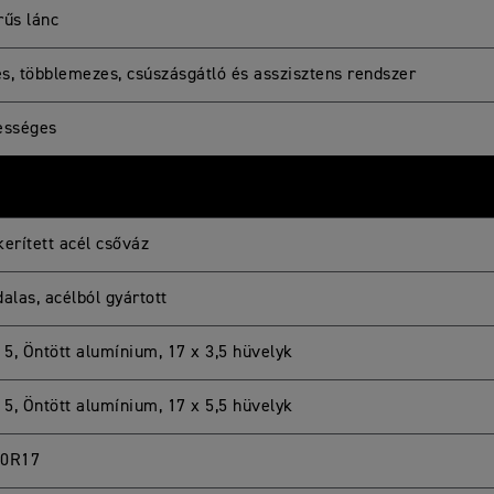
rűs lánc
s, többlemezes, csúszásgátló és asszisztens rendszer
ességes
kerített acél csőváz
alas, acélból gyártott
 5, Öntött alumínium, 17 x 3,5 hüvelyk
 5, Öntött alumínium, 17 x 5,5 hüvelyk
70R17