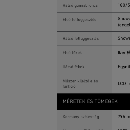
180/
Hátsó gumiabroncs
Showa
Első felfüggesztés
tenge
Showa
Hátsó felfüggesztés
Iker 
Első fékek
Egyet
Hátsó fékek
Műszer kijelzője és
LCD m
funkciói
MÉRETEK ÉS TÖMEGEK
795 
Kormány szélesség