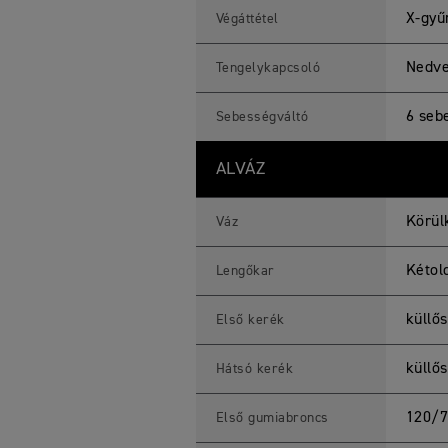
X-gyű
Végáttétel
Nedve
Tengelykapcsoló
6 seb
Sebességváltó
ALVÁZ
Körül
Váz
Kétold
Lengőkar
küllős
Első kerék
küllős
Hátsó kerék
120/
Első gumiabroncs