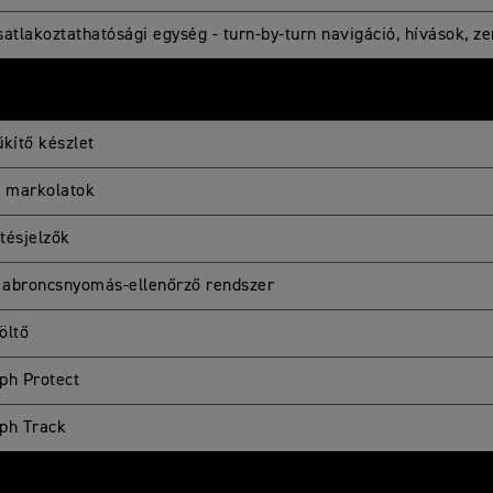
satlakoztathatósági egység - turn-by-turn navigáció, hívások, z
űkítő készlet
t markolatok
tésjelzők
abroncsnyomás-ellenőrző rendszer
öltő
ph Protect
ph Track