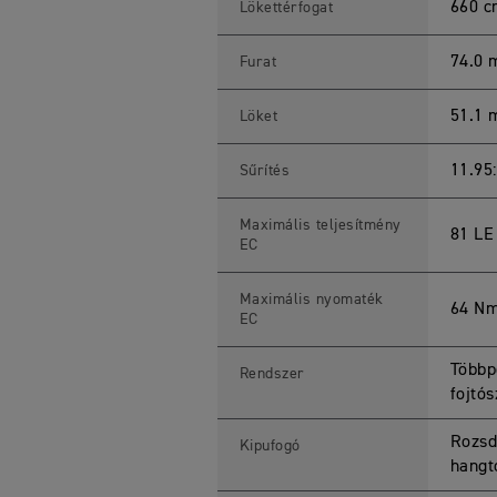
6
660 
Lökettérfogat
0
2
0
74.0
Furat
2
5
S
51.1
Löket
p
e
c
i
11.95
Sűrítés
f
i
c
Maximális teljesítmény
81 LE
a
EC
t
i
o
Maximális nyomaték
n
64 Nm
s
EC
Többp
Rendszer
fojtó
Rozsd
Kipufogó
hangt