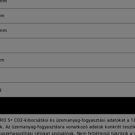
 mm
mm
 mm
mm
g
RO 5+ CO2-kibocsátási és üzemanyag-fogyasztási adatokat a 1
k. Az üzemanyag-fogyasztásra vonatkozó adatok konkrét teszt
összehasonlítási célokat szolgálnak. Nem feltétlenül tükrözik a