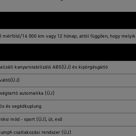
0 mérföld/16 000 km vagy 12 hónap, attól függően, hogy melyik
alizált kanyarstabilizáló ABS(ÚJ) és kipörgésgátló
váltó(ÚJ)
ségtartó automatika (ÚJ)
ós és segédkuplung
tési mód - sport (ÚJ), út, eső
iumph csatlakozási rendszer (ÚJ)