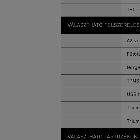
TFT c
VÁLASZTHATÓ FELSZERELÉS
A2 sz
Fűtöt
Görge
TPMS 
USB t
Trium
Trium
VÁLASZTHATÓ TARTOZÉKOK