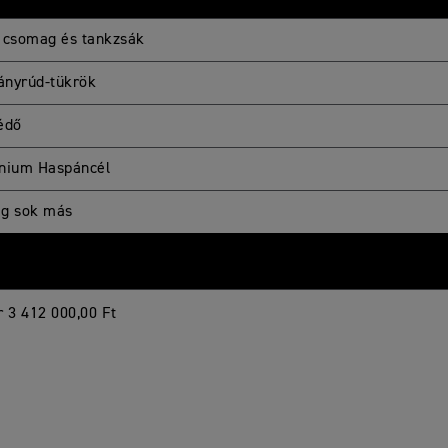
 csomag és tankzsák
nyrúd-tükrök
édő
nium Haspáncél
g sok más
r 3 412 000,00 Ft