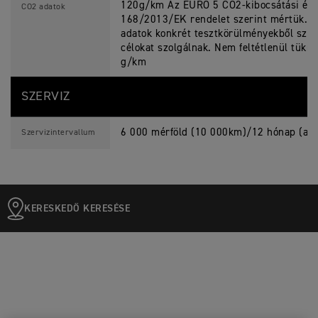
120g/km Az EURO 5 CO2-kibocsátási és 
CO2 adatok
168/2013/EK rendelet szerint mértük. 
adatok konkrét tesztkörülményekből szár
célokat szolgálnak. Nem feltétlenül tükr
g/km
SZERVIZ
6 000 mérföld (10 000km)/12 hónap (ame
Szervizintervallum
KERESKEDŐ KERESÉSE