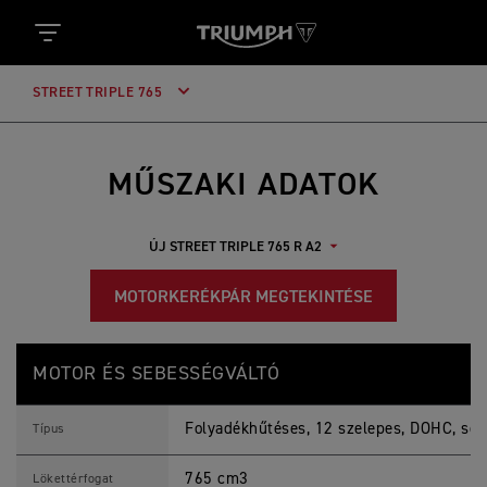
STREET TRIPLE 765
MŰSZAKI ADATOK
MOTORKERÉKPÁR MEGTEKINTÉSE
Ú
Jellemzők
Részletek
J
MOTOR ÉS SEBESSÉGVÁLTÓ
S
T
R
Folyadékhűtéses, 12 szelepes, DOHC, so
E
Típus
E
T
765 cm3
T
Lökettérfogat