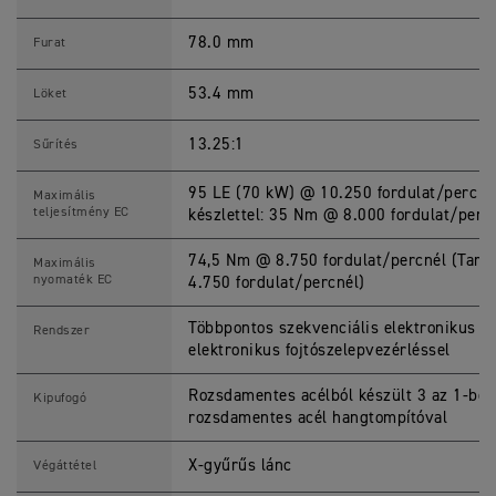
R
I
P
78.0 mm
Furat
L
E
7
53.4 mm
Löket
6
5
R
13.25:1
Sűrítés
A
2
S
95 LE (70 kW) @ 10.250 fordulat/perc fo
Maximális
p
teljesítmény EC
készlettel: 35 Nm @ 8.000 fordulat/perc
e
c
i
74,5 Nm @ 8.750 fordulat/percnél (Tarto
Maximális
f
nyomaték EC
4.750 fordulat/percnél)
i
c
a
Többpontos szekvenciális elektronikus 
Rendszer
t
elektronikus fojtószelepvezérléssel
i
o
n
Rozsdamentes acélból készült 3 az 1-ben
Kipufogó
s
rozsdamentes acél hangtompítóval
X-gyűrűs lánc
Végáttétel