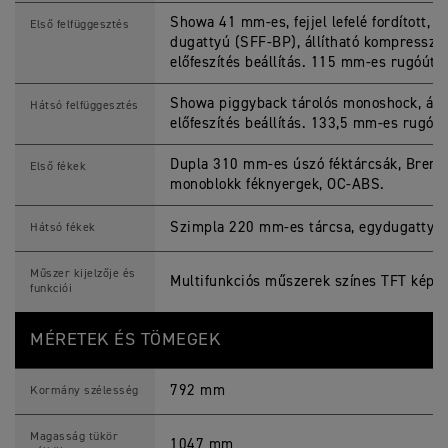
Showa 41 mm-es, fejjel lefelé fordított, kü
Első felfüggesztés
dugattyú (SFF-BP), állítható kompresszió
előfeszítés beállítás. 115 mm-es rugóút.
Showa piggyback tárolós monoshock, állí
Hátsó felfüggesztés
előfeszítés beállítás. 133,5 mm-es rugóút
Dupla 310 mm-es úszó féktárcsák, Bremb
Első fékek
monoblokk féknyergek, OC-ABS.
Szimpla 220 mm-es tárcsa, egydugattyú
Hátsó fékek
Műszer kijelzője és
Multifunkciós műszerek színes TFT képe
funkciói
MÉRETEK ÉS TÖMEGEK
792 mm
Kormány szélesség
Magasság tükör
1047 mm