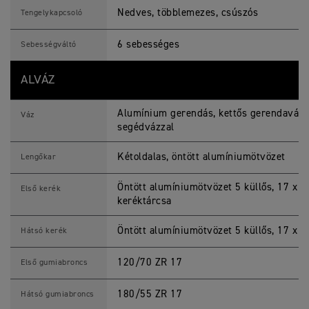
Nedves, többlemezes, csúszós
Tengelykapcsoló
6 sebességes
Sebességváltó
ALVÁZ
Alumínium gerendás, kettős gerendaváz 
Váz
segédvázzal
Kétoldalas, öntött alumíniumötvözet
Lengőkar
Öntött alumíniumötvözet 5 küllős, 17 x 3,5
Első kerék
keréktárcsa
Öntött alumíniumötvözet 5 küllős, 17 x 5,
Hátsó kerék
120/70 ZR 17
Első gumiabroncs
180/55 ZR 17
Hátsó gumiabroncs