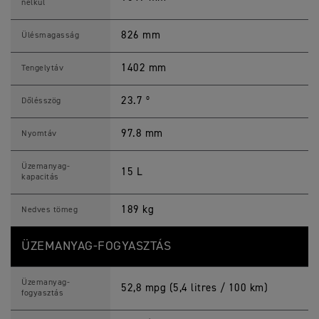
nélkül
826 mm
Ülésmagasság
1402 mm
Tengelytáv
23.7 º
Dőlésszög
97.8 mm
Nyomtáv
Üzemanyag-
15 L
kapacitás
189 kg
Nedves tömeg
ÜZEMANYAG-FOGYASZTÁS
Üzemanyag-
52,8 mpg (5,4 litres / 100 km)
fogyasztás