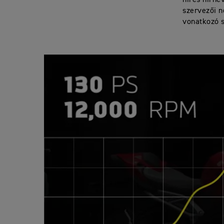
híres hírne
szervezői 
vonatkozó 