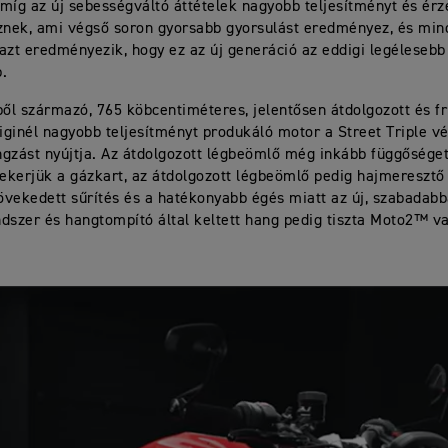
míg az új sebességváltó áttételek nagyobb teljesítményt és ér
nek, ami végső soron gyorsabb gyorsulást eredményez, és min
azt eredményezik, hogy ez az új generáció az eddigi legélesebb
.
l származó, 765 köbcentiméteres, jelentősen átdolgozott és fri
ginél nagyobb teljesítményt produkáló motor a Street Triple v
gzást nyújtja. Az átdolgozott légbeömlő még inkább függőséget
kerjük a gázkart, az átdolgozott légbeömlő pedig hajmeresztő
vekedett sűrítés és a hatékonyabb égés miatt az új, szabadab
dszer és hangtompító által keltett hang pedig tiszta Moto2™ va