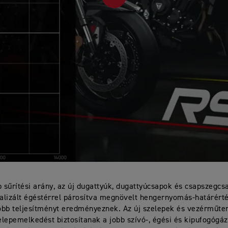
sűrítési arány, az új dugattyúk, dugattyúcsapok és csapszegcs
malizált égéstérrel párosítva megnövelt hengernyomás-határért
obb teljesítményt eredményeznek. Az új szelepek és vezérműte
lepemelkedést biztosítanak a jobb szívó-, égési és kipufogógá