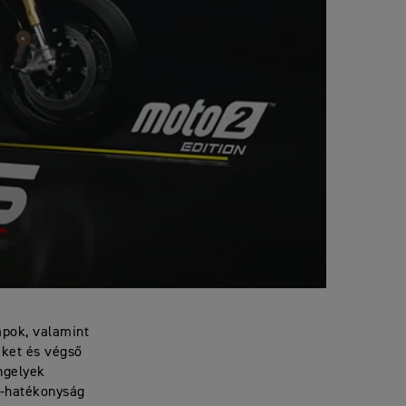
apok, valamint
éket és végső
ngelyek
z-hatékonyság