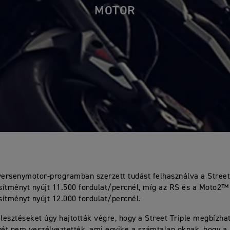
MOTOR
rsenymotor-programban szerzett tudást felhasználva a Street
esítményt nyújt 11.500 fordulat/percnél, míg az RS és a Moto2™
esítményt nyújt 12.000 fordulat/percnél.
jlesztéseket úgy hajtották végre, hogy a Street Triple megbízha