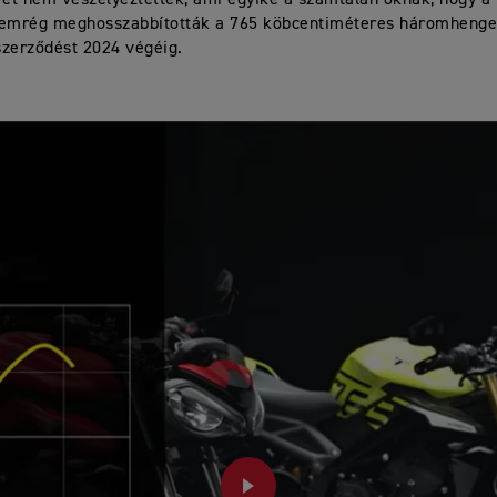
vét nem veszélyeztették, ami egyike a számtalan oknak, hogy 
nemrég meghosszabbították a 765 köbcentiméteres háromhenge
szerződést 2024 végéig.
PLAY