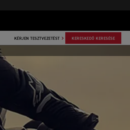
KÉRJEN TESZTVEZETÉST
KERESKEDŐ KERESÉSE