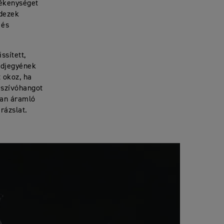
zékenységet
dezek
 és
ssített,
édjegyének
 okoz, ha
 szívóhangot
ban áramló
rázslat.