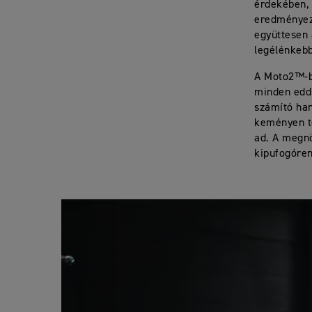
érdekében, 
eredményez
együttesen 
legélénkebb
A Moto2™-bő
minden eddi
számító han
keményen te
ad. A megnö
kipufogóren