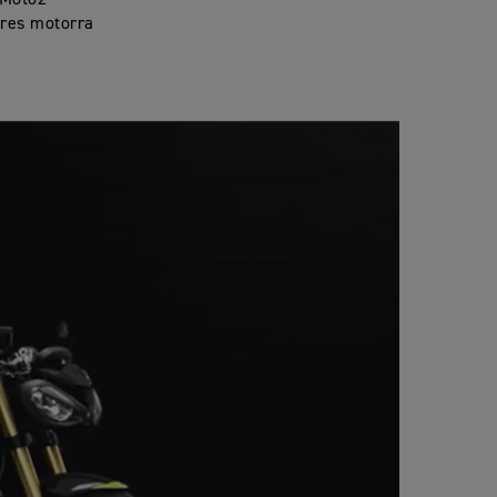
a Moto2™
res motorra