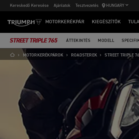
Kereskedő Keresése
Ajánlatok
Tesztvezetés
HUNGARY
MOTORKERÉKPÁR
KIEGÉSZÍTŐK
TUL
STREET TRIPLE 765
ÁTTEKINTÉS
MODELL
SPECIFI
MOTORKERÉKPÁROK
ROADSTEREK
STREET TRIPLE 7