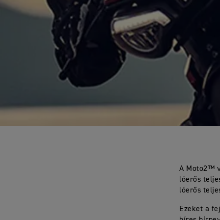
A Moto2™ ve
lóerős telj
lóerős telj
Ezeket a fe