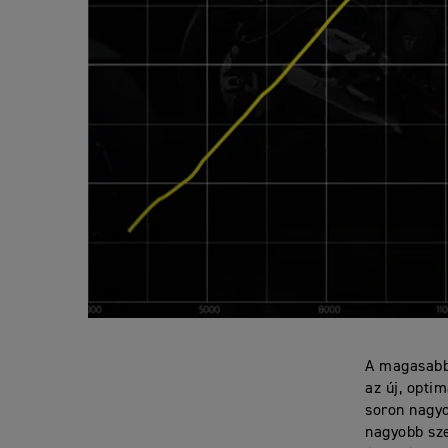
A magasabb 
az új, opti
soron nagy
nagyobb sze