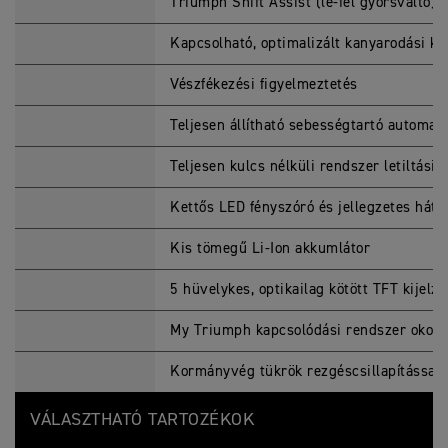
Triumph Shift Assist (le-fel gyorsváltó)
Kapcsolható, optimalizált kanyarodási k
Vészfékezési figyelmeztetés
Teljesen állítható sebességtartó automati
Teljesen kulcs nélküli rendszer letiltási 
Kettős LED fényszóró és jellegzetes háts
Kis tömegű Li-Ion akkumlátor
5 hüvelykes, optikailag kötött TFT kijelző
My Triumph kapcsolódási rendszer okoste
Kormányvég tükrök rezgéscsillapítással
VÁLASZTHATÓ TARTOZÉKOK