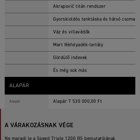
Akrapovič titán rendszer
Gyorskioldós tanktáska és hátsó csomagt
Váz és villavédők
Mart fékfolyadék-tartály
Gördülő indexek
És még sok más
ALAPÁR
Alapár 7 530 000,00 Ft
Alapár
A VÁRAKOZÁSNAK VÉGE
Ne maradj le a Speed Triple 1200 RS bemutatójának