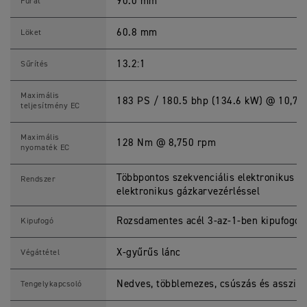
1
90.0 mm
Furat
2
0
0
60.8 mm
Löket
R
S
S
13.2:1
Sűrítés
p
e
c
Maximális
183 PS / 180.5 bhp (134.6 kW) @ 10,75
i
teljesítmény EC
f
i
c
Maximális
128 Nm @ 8,750 rpm
a
nyomaték EC
t
i
o
Többpontos szekvenciális elektronikus 
Rendszer
n
elektronikus gázkarvezérléssel
s
Rozsdamentes acél 3-az-1-ben kipufogóre
Kipufogó
X-gyűrűs lánc
Végáttétel
Nedves, többlemezes, csúszás és asszisz
Tengelykapcsoló