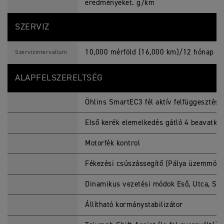
eredményeket. g/km
SZERVIZ
10,000 mérföld (16,000 km)/12 hónap (a
Szervizintervallum
ALAPFELSZERELTSÉG
Öhlins SmartEC3 fél aktív felfüggesztés
Első kerék elemelkedés gátló 4 beavatkoz
Motorfék kontrol
Fékezési csúszássegítő (Pálya üzemmód
Dinamikus vezetési módok Eső, Utca, Spo
Állítható kormánystabilizátor