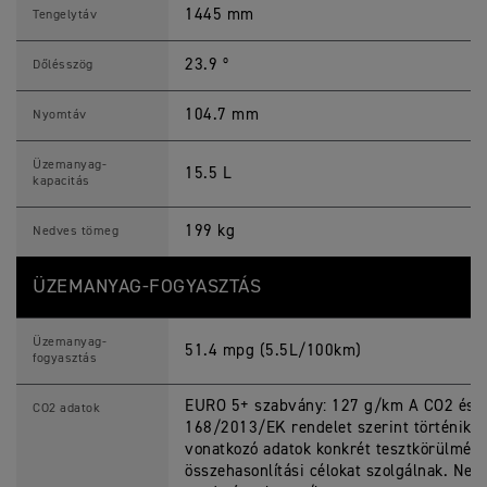
1445 mm
Tengelytáv
23.9 º
Dőlésszög
104.7 mm
Nyomtáv
Üzemanyag-
15.5 L
kapacitás
199 kg
Nedves tömeg
ÜZEMANYAG-FOGYASZTÁS
Üzemanyag-
51.4 mpg (5.5L/100km)
fogyasztás
EURO 5+ szabvány: 127 g/km A CO2 és a
CO2 adatok
168/2013/EK rendelet szerint történik.
vonatkozó adatok konkrét tesztkörülmén
összehasonlítási célokat szolgálnak. Nem 