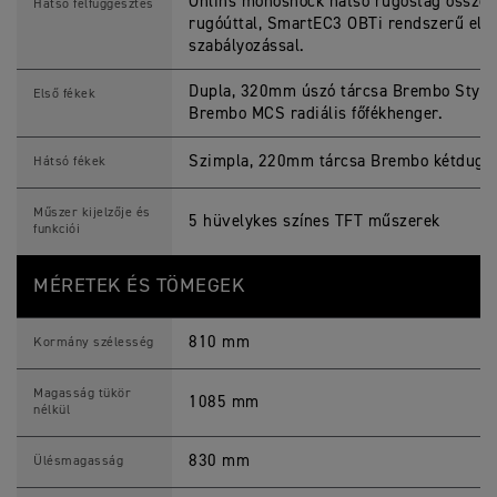
Öhlins monoshock hátsó rugóstag összek
Hátsó felfüggesztés
rugóúttal, SmartEC3 OBTi rendszerű ele
szabályozással.
Dupla, 320mm úszó tárcsa Brembo Style
Első fékek
Brembo MCS radiális főfékhenger.
Szimpla, 220mm tárcsa Brembo kétdugat
Hátsó fékek
Műszer kijelzője és
5 hüvelykes színes TFT műszerek
funkciói
MÉRETEK ÉS TÖMEGEK
810 mm
Kormány szélesség
Magasság tükör
1085 mm
nélkül
830 mm
Ülésmagasság