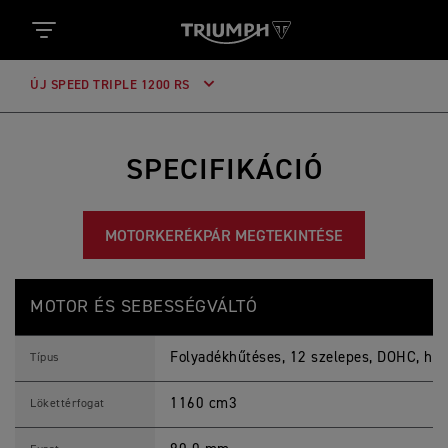
ÚJ SPEED TRIPLE 1200 RS
SPECIFIKÁCIÓ
MOTORKERÉKPÁR MEGTEKINTÉSE
S
Jellemzők
Részletek
P
MOTOR ÉS SEBESSÉGVÁLTÓ
E
E
D
Folyadékhűtéses, 12 szelepes, DOHC, há
T
Típus
R
I
1160 cm3
P
Lökettérfogat
L
E