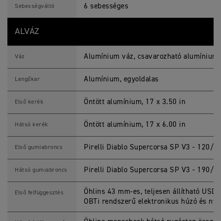
6 sebességes
Sebességváltó
ALVÁZ
Alumínium váz, csavarozható alumínium
Váz
Alumínium, egyoldalas
Lengőkar
Öntött alumínium, 17 x 3.50 in
Első kerék
Öntött alumínium, 17 x 6.00 in
Hátsó kerék
Pirelli Diablo Supercorsa SP V3 - 120/
Első gumiabroncs
Pirelli Diablo Supercorsa SP V3 - 190/
Hátsó gumiabroncs
Öhlins 43 mm-es, teljesen állítható USD
Első felfüggesztés
OBTi rendszerű elektronikus húzó és nyo