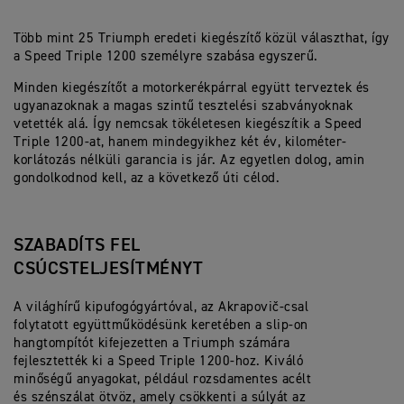
Több mint 25 Triumph eredeti kiegészítő közül választhat, így
a Speed Triple 1200 személyre szabása egyszerű.
Minden kiegészítőt a motorkerékpárral együtt terveztek és
ugyanazoknak a magas szintű tesztelési szabványoknak
vetették alá. Így nemcsak tökéletesen kiegészítik a Speed
Triple 1200-at, hanem mindegyikhez két év, kilométer-
korlátozás nélküli garancia is jár. Az egyetlen dolog, amin
gondolkodnod kell, az a következő úti célod.
SZABADÍTS FEL
CSÚCSTELJESÍTMÉNYT
A világhírű kipufogógyártóval, az Akrapovič-csal
folytatott együttműködésünk keretében a slip-on
hangtompítót kifejezetten a Triumph számára
fejlesztették ki a Speed Triple 1200-hoz. Kiváló
minőségű anyagokat, például rozsdamentes acélt
és szénszálat ötvöz, amely csökkenti a súlyát az