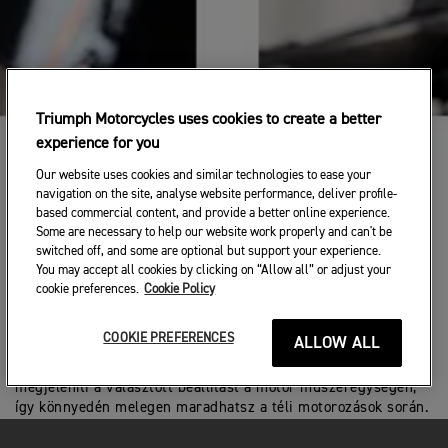
Triumph Motorcycles uses cookies to create a better
experience for you
Our website uses cookies and similar technologies to ease your
navigation on the site, analyse website performance, deliver profile-
based commercial content, and provide a better online experience.
Some are necessary to help our website work properly and can't be
KÖVETKEZŐ SZINTŰ TECHNOLÓGIA
switched off, and some are optional but support your experience.
You may accept all cookies by clicking on “Allow all” or adjust your
Tartsd a figyelmedet az előtted lévő úton az extra
cookie preferences.
Cookie Policy
technológiai funkciókkal, amelyeket a Speed Triple 1200-hoz
kínálunk. A gombnyomásra elérhető melegség érdekében a
COOKIE PREFERENCES
ALLOW ALL
belsőleg vezetékelt, fűtött markolat készlet integrált
hőmérséklet-állítóval rendelkezik a bal oldali markolaton, és
megjeleníti a választott beállítást a motor műszeregységén,
így könnyedén melegen maradhatsz a téli motorozások során.
A Triumph guminyomás-ellenőrző rendszere méri az első és
hátsó gumik nyomását, az eredményeket pedig a motor