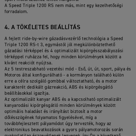
A Speed Triple 1200 RS nem más, mint egy kezelhetőségi
forradalom.
4. A TÖKÉLETES BEÁLLÍTÁS
A fejlett ride-by-wire gázadásvezérlő technológia a Speed
Triple 1200 RS-t 3, egymástól jól megkülönböztethető
gázadási térképpel és 4 optimalizált kipörgésszabályozási
térképpel ruházza fel, hogy minden körülmények között a
kívánt reakciót nyújtsa.
Az 5 testreszabható vezetési mód - Eső, út, út, sport, pálya és
Motoros által konfigurálható - a kormányon található külön
erre a célra szolgáló gombbal változtatható, és a motor
karakterét dedikált gázreakció, ABS és kipörgésgátló
beállításokkal igazítja.
Az optimalizált kanyar ABS és a kapcsolható optimalizált
kanyarodási kipörgésgátló minden körülmények között
optimális haladást és irányítást biztosít a motor
dőlésszögének folyamatos figyelésével, míg a
továbbfejlesztett pályamódot úgy tervezték, hogy az
elektronikus beavatkozások a gyors pályamotorozás során
gyakorlatilag észrevétlenek legyenek, így Ön a következő