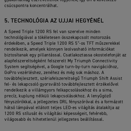
csúcspontra koncentrálhat.
5. TECHNOLÓGIA AZ UJJAI HEGYÉNÉL
A Speed Triple 1200 RS fel van szerelve minden
technológiával a tökéletesen összekapcsolt motorozás
érdekében, a Speed Triple 1200 RS 5"-os TFT műszerekkel
rendelkezik, amelyek könnyen leolvasható információkat
biztosítanak egy pillantással. Csatlakoztassa okostelefonját az
alapfelszereltségként felszerelt My Triumph Connectivity
System segítségével, a Google turn-by-turn navigációhoz,
GoPro vezérléshez, zenéhez és még sok máshoz. A
továbbfejlesztett, szériafelszereltségű Triumph Shift Assist
fel- és lekapcsoló gyorsváltó továbbfejlesztett érzékelővel
rendelkezik a villámgyors felkapcsolásokhoz és a sima,
precíz, kuplung nélküli lekapcsolásokhoz. A lenyűgöző
fényszórókkal, a jellegzetes DRL fényszóróval és a formázott
hátsó lámpával ellátott teljes LED-es világítás átalakítja az
1200 RS stílusát és világítási képességeit, fehérebb,
világosabb és hihetetlenül jellegzetes beállítással.