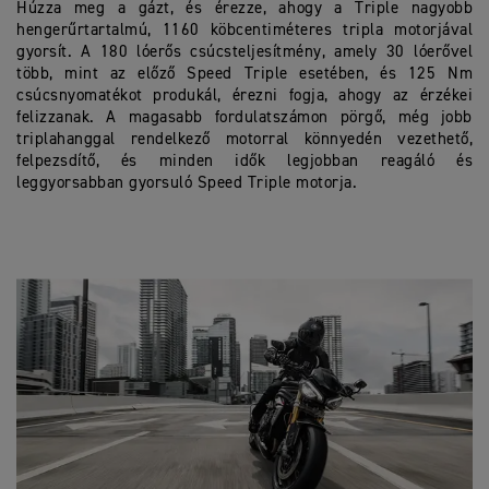
Húzza meg a gázt, és érezze, ahogy a Triple nagyobb
hengerűrtartalmú, 1160 köbcentiméteres tripla motorjával
gyorsít. A 180 lóerős csúcsteljesítmény, amely 30 lóerővel
több, mint az előző Speed Triple esetében, és 125 Nm
csúcsnyomatékot produkál, érezni fogja, ahogy az érzékei
felizzanak. A magasabb fordulatszámon pörgő, még jobb
triplahanggal rendelkező motorral könnyedén vezethető,
felpezsdítő, és minden idők legjobban reagáló és
leggyorsabban gyorsuló Speed Triple motorja.