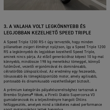
3. A VALAHA VOLT LEGKÖNNYEBB ÉS
LEGJOBBAN KEZELHETŐ SPEED TRIPLE
A Speed Triple 1200 RS-t úgy tervezték, hogy minden
pillanatban zsigeri élményt nyújtson, így a Speed Triple 1200
RS a legkönnyebb és legjobban kezelhető Speed Triple,
aminek nincs párja. Az előző generációhoz képest 10 kg-mal
könnyebb, mindössze 198 kg menetkész tömeggel, könnyű
futóművel, vezetői ergonómiával és dominánsabb,
célratörőbb üléspozícióval. Az eredmény egy feszesebb,
tónusosabb és tömegközpontúbb motor, amely agilisabb,
pontosabb és dinamikusabb vezethetőséget biztosít.
A prémium kategóriás pályafelszereltséghez tartoznak a
Brembo Stylema® fékek, a Pirelli Diablo Supercorsa V3
gumiabroncsok és a teljesítményre hangolt Öhlins
felfüggesztés, amelyek mind a tökéletes naked performance
sport motorozáshoz lettek hangolva.