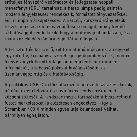
erőteljes fényszóró védőrácsot és jellegzetes nappali
menetfényt (DRL) tartalmaz, a hátsó lámpa pedig szintén
modern fényjelzéssel rendelkezik, formázott fényvezetőkkel
és Triumph márkajelzéssel. A karcsú, korszerű irányjelzők
teszik teljessé a stílusos világítási csomagot, amely kiváló
láthatósággal rendelkezik, hogy a motoros jobban lásson, és a
többi közlekedő számára is jól látható legyen.
A letisztult és korszerű, két formátumú műszerek, amelyeket
egy intuitív, kormányra szerelt görgetőgomb vezérel, minden
fényviszonyok között világosan megjelenítenek minden
információt, a sebességfokozat kiválasztásától az
üzemanyagszintig és a hatótávolságig.
A praktikus USB-C töltőcsatlakozó lehetővé teszi az eszközök,
például okostelefonok és navigációs rendszerek menet
közbeni töltését. A rendszer még a tartozékként beszerelhető
fűtött markolatokat is előzetesen engedélyezi - így a
Scrambler 400 X minden egyes útja kalandossá válhat,
bármilyen éghajlaton.