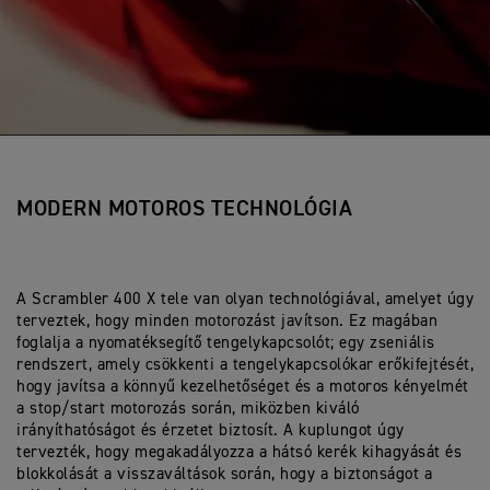
MODERN MOTOROS TECHNOLÓGIA
A Scrambler 400 X tele van olyan technológiával, amelyet úgy
terveztek, hogy minden motorozást javítson. Ez magában
foglalja a nyomatéksegítő tengelykapcsolót; egy zseniális
rendszert, amely csökkenti a tengelykapcsolókar erőkifejtését,
hogy javítsa a könnyű kezelhetőséget és a motoros kényelmét
a stop/start motorozás során, miközben kiváló
irányíthatóságot és érzetet biztosít. A kuplungot úgy
tervezték, hogy megakadályozza a hátsó kerék kihagyását és
blokkolását a visszaváltások során, hogy a biztonságot a