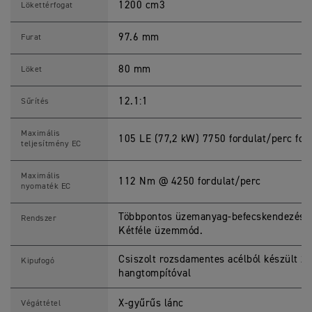
1200 cm3
1
Lökettérfogat
2
0
0
97.6 mm
Furat
S
p
e
80 mm
Löket
c
i
f
12.1:1
Sűrítés
i
c
a
Maximális
105 LE (77,2 kW) 7750 fordulat/perc fo
t
teljesítmény EC
i
o
n
Maximális
112 Nm @ 4250 fordulat/perc
s
nyomaték EC
Többpontos üzemanyag-befecskendezés ele
Rendszer
Kétféle üzemmód.
Csiszolt rozsdamentes acélból készült 2 
Kipufogó
hangtompítóval
X-gyűrűs lánc
Végáttétel