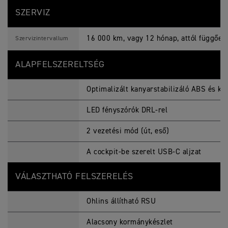
SZERVIZ
16 000 km, vagy 12 hónap, attól függően,
Szervizintervallum
ALAPFELSZERELTSÉG
Optimalizált kanyarstabilizáló ABS és ki
LED fényszórók DRL-rel
2 vezetési mód (út, eső)
A cockpit-be szerelt USB-C aljzat
VÁLASZTHATÓ FELSZERELÉS
Ohlins állítható RSU
Alacsony kormánykészlet