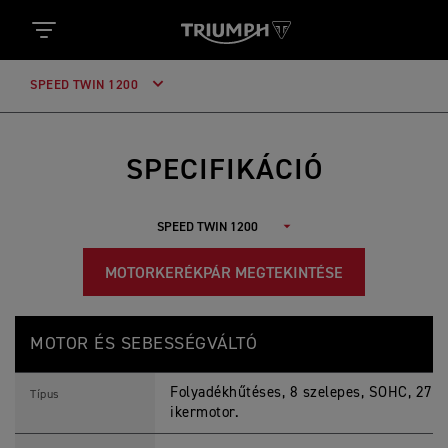
SPEED TWIN 1200
SPECIFIKÁCIÓ
MOTORKERÉKPÁR MEGTEKINTÉSE
S
Jellemzők
Részletek
P
MOTOR ÉS SEBESSÉGVÁLTÓ
E
E
D
Folyadékhűtéses, 8 szelepes, SOHC, 270
T
Típus
W
ikermotor.
I
N