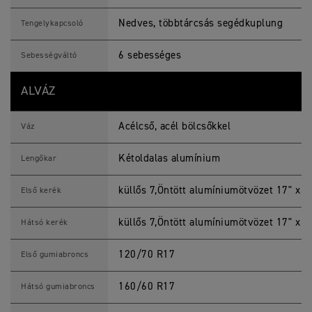
Nedves, többtárcsás segédkuplung
Tengelykapcsoló
6 sebességes
Sebességváltó
ALVÁZ
Acélcső, acél bölcsőkkel
Váz
Kétoldalas alumínium
Lengőkar
küllős 7,Öntött alumíniumötvözet 17" x 3,
Első kerék
küllős 7,Öntött alumíniumötvözet 17" x 5,
Hátsó kerék
120/70 R17
Első gumiabroncs
160/60 R17
Hátsó gumiabroncs