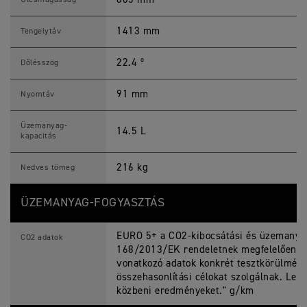
Ülésmagasság
1413 mm
Tengelytáv
22.4 º
Dőlésszög
91 mm
Nyomtáv
Üzemanyag-
14.5 L
kapacitás
216 kg
Nedves tömeg
ÜZEMANYAG-FOGYASZTÁS
EURO 5+ a CO2-kibocsátási és üzemanyag
CO2 adatok
168/2013/EK rendeletnek megfelelően tö
vonatkozó adatok konkrét tesztkörülmén
összehasonlítási célokat szolgálnak. Leh
közbeni eredményeket." g/km