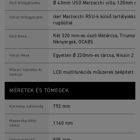
Ø 43mm USD Marzocchi villa, 120mm ru
Első felfüggesztés
iker Marzocchi RSU-k külső tartályokkal é
Hátsó felfüggesztés
rugóúttal
Két 320 mm-es úszó féktárcsa, Triumph 
Első fékek
féknyergek, OCABS
Egyetlen Ø 220mm-es tárcsa, Nissin 2 d
Hátsó fékek
Műszer kijelzője és
LCD multifunkciós műszerek beépített sz
funkciói
MÉRETEK ÉS TÖMEGEK
792 mm
Kormány szélesség
Magasság tükör
1140 mm
nélkül
805 mm