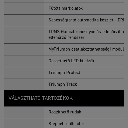
Fűtött markolatok
Sebességtartó automatika készlet - DRL
TPMS Gumiabroncsnyomás-ellenőrző re
ellenőrző rendszer
MyTriumph csatlakoztathatósági modul
Görgethető LED kijelzők
Triumph Protect ​
Triumph Track ​
VÁLASZTHATÓ TARTOZÉKOK
Rögzíthető rudak
Steppelt ülőfelület