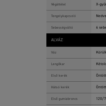
X-gyű
Végáttétel
Nedve
Tengelykapcsoló
6 seb
Sebességváltó
ALVÁZ
Körül
Váz
Kétold
Lengőkar
Öntöt
Első kerék
Öntöt
Hátsó kerék
120/7
Első gumiabroncs