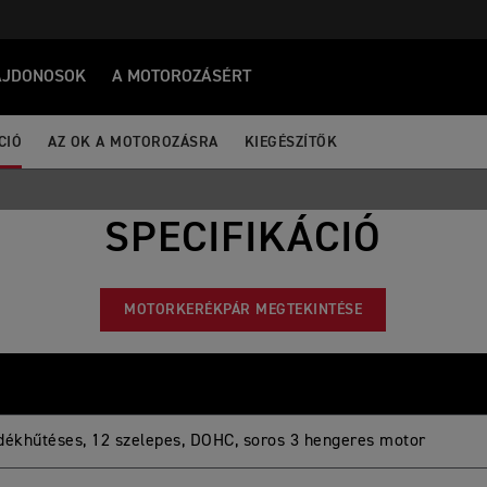
AJDONOSOK
A MOTOROZÁSÉRT
CIÓ
AZ OK A MOTOROZÁSRA
KIEGÉSZÍTŐK
SPECIFIKÁCIÓ
MOTORKERÉKPÁR MEGTEKINTÉSE
dékhűtéses, 12 szelepes, DOHC, soros 3 hengeres motor