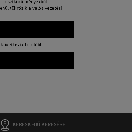
ét tesztkörülményekből
enül tükrözik a valós vezetési
 következik be előbb.
KERESKEDŐ KERESÉSE