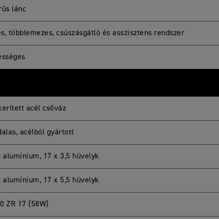
rűs lánc
s, többlemezes, csúszásgátló és asszisztens rendszer
ességes
kerített acél csőváz
alas, acélból gyártott
t alumínium, 17 x 3,5 hüvelyk
t alumínium, 17 x 5,5 hüvelyk
0 ZR 17 (58W)