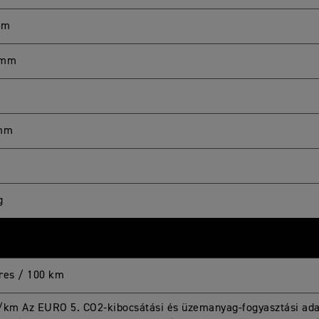
mm
 mm
 mm
g
tres / 100 km
/km Az EURO 5. CO2-kibocsátási és üzemanyag-fogyasztási ad