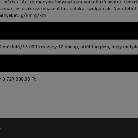
nt mértük. Az üzemanyag-fogyasztásra vonatkozó adatok konkr
aznak, és csak összehasonlítási célokat szolgálnak. Nem feltétl
ényeket. g/km g/km
0 mérföld/16 000 km vagy 12 hónap, attól függően, hogy melyik
r 3 729 000,00 Ft
T