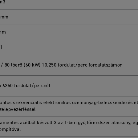
cm3
4 mm
 mm
:1
 / 80 lóerő (60 kW) 10.250 fordulat/perc fordulatszámon
 6250 fordulat/percnél
ontos szekvenciális elektronikus üzemanyag-befecskendezés el
szelepvezérléssel
amentes acélból készült 3 az 1-ben gyűjtőrendszer alacsony, e
ompítóval