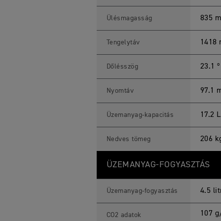
835 
Ülésmagasság
1418
Tengelytáv
23.1 º
Dőlésszög
97.1
Nyomtáv
17.2 L
Üzemanyag-kapacitás
206 k
Nedves tömeg
ÜZEMANYAG-FOGYASZTÁS
4.5 li
Üzemanyag-fogyasztás
107 g
CO2 adatok