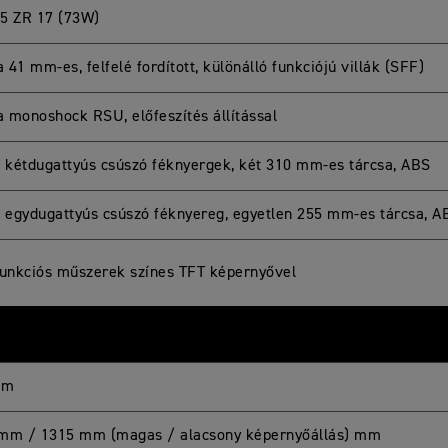
5 ZR 17 (73W)
41 mm-es, felfelé fordított, különálló funkciójú villák (SFF)
 monoshock RSU, előfeszítés állítással
n kétdugattyús csúszó féknyergek, két 310 mm-es tárcsa, ABS
n egydugattyús csúszó féknyereg, egyetlen 255 mm-es tárcsa, A
funkciós műszerek színes TFT képernyővel
mm
mm / 1315 mm (magas / alacsony képernyőállás) mm