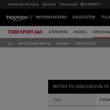
Kereskedő Keresése
Ajánlatok
Tesztvezetés
HUNGARY
MOTORKERÉKPÁR
KIEGÉSZÍTŐK
TUL
TIGER SPORT 660
ÁTTEKINTÉS
MODELL
SPECIFIKÁ
MOTORKERÉKPÁROK
KALAND
SPECIFIKÁCIÓ
T
Jellemzők
Részletek
I
MOTOR ÉS SEBESSÉGVÁLTÓ
G
E
R
S
Folya
Típus
P
O