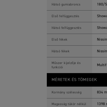
180/5
Hátsó gumiabroncs
Showa 
Első felfüggesztés
Showa
Hátsó felfüggesztés
Nissi
Első fékek
Nissi
Hátsó fékek
Műszer kijelzője és
Multi
funkciói
MÉRETEK ÉS TÖMEGEK
834 
Kormány szélesség
1398 
Magasság tükör nélkül