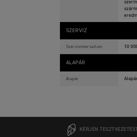
szeri
szárm
eredm
SZERVIZ
10 00
Szervizintervallum
ALAPÁR
Alapá
Alapár
KÉRJEN TESZTVEZETÉS