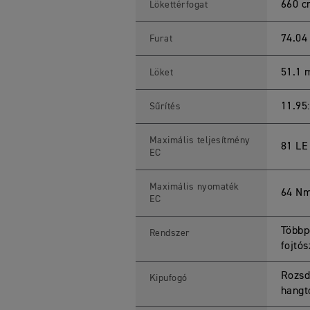
R
660 
Lökettérfogat
T
6
6
74.0
Furat
0
2
0
51.1
Löket
2
2
S
p
11.95
Sűrítés
e
c
i
Maximális teljesítmény
81 LE
f
EC
i
c
a
Maximális nyomaték
t
64 Nm
i
EC
o
n
s
Többp
Rendszer
fojtó
Rozsd
Kipufogó
hangt