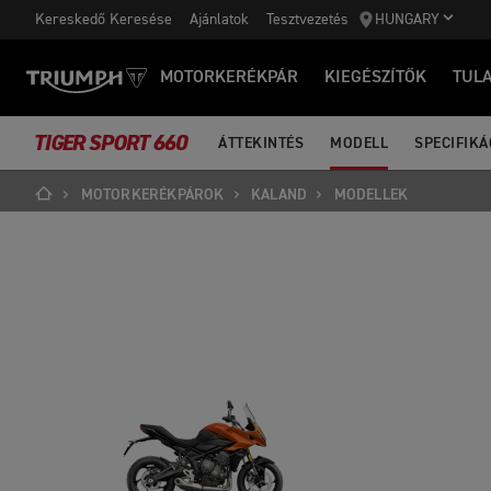
Kereskedő Keresése
Ajánlatok
Tesztvezetés
HUNGARY
MOTORKERÉKPÁR
KIEGÉSZÍTŐK
TUL
TIGER SPORT 660
ÁTTEKINTÉS
MODELL
SPECIFIKÁ
MOTORKERÉKPÁROK
KALAND
MODELLEK