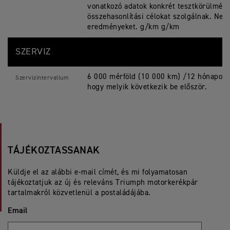
vonatkozó adatok konkrét tesztkörülmén
összehasonlítási célokat szolgálnak. Nem 
eredményeket. g/km g/km
SZERVIZ
6 000 mérföld (10 000 km) /12 hónapos s
Szervizintervallum
hogy melyik következik be először.
TÁJÉKOZTASSANAK
Küldje el az alábbi e-mail címét, és mi folyamatosan
tájékoztatjuk az új és releváns Triumph motorkerékpár
tartalmakról közvetlenül a postaládájába.
Email