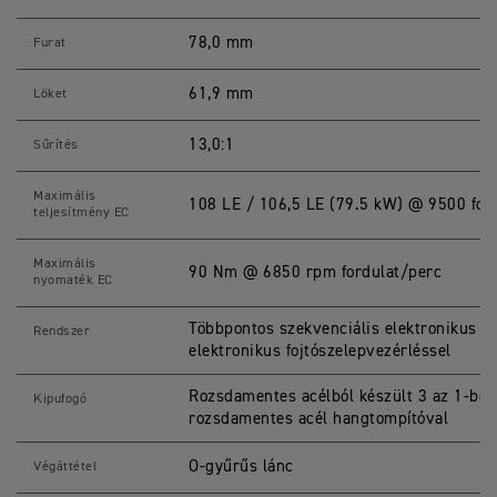
T
P
R
78,0 mm
Furat
O
S
p
61,9 mm
Löket
e
c
i
13,0:1
Sűrítés
f
i
c
Maximális
108 LE / 106,5 LE (79.5 kW) @ 9500 for
a
teljesítmény EC
t
i
o
Maximális
90 Nm @ 6850 rpm fordulat/perc
n
nyomaték EC
s
Többpontos szekvenciális elektronikus 
Rendszer
elektronikus fojtószelepvezérléssel
Rozsdamentes acélból készült 3 az 1-ben 
Kipufogó
rozsdamentes acél hangtompítóval
O-gyűrűs lánc
Végáttétel