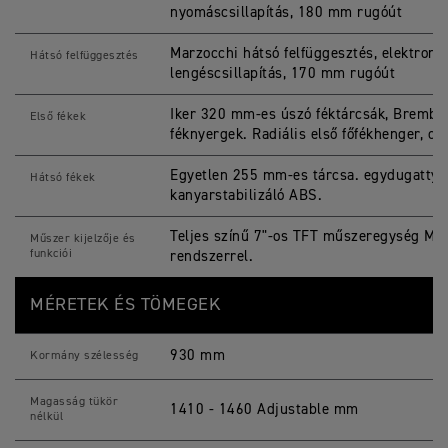
nyomáscsillapítás, 180 mm rugóút
Marzocchi hátsó felfüggesztés, elektronik
Hátsó felfüggesztés
lengéscsillapítás, 170 mm rugóút
Iker 320 mm-es úszó féktárcsák, Brembo
Első fékek
féknyergek. Radiális első főfékhenger, op
Egyetlen 255 mm-es tárcsa. egydugattyús
Hátsó fékek
kanyarstabilizáló ABS.
Teljes színű 7"-os TFT műszeregység My
Műszer kijelzője és
funkciói
rendszerrel.
MÉRETEK ÉS TÖMEGEK
930 mm
Kormány szélesség
Magasság tükör
1410 - 1460 Adjustable mm
nélkül