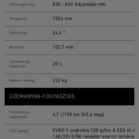
820 - 840 Adjustable mm
Ülésmagasság
1556 mm
Tengelytáv
24,6 º
Dőlésszög
102,7 mm
Nyomtáv
Üzemanyag-
20 L
kapacitás
222 kg
Nedves tömeg
ÜZEMANYAG-FOGYASZTÁS
Üzemanyag-
4,7 l/100 km (60.4 mpg)
fogyasztás
EURO 5 szabvány:108 g/km A CO2 és az 
CO2 adatok
168/2013/EK rendelet szerint történik.