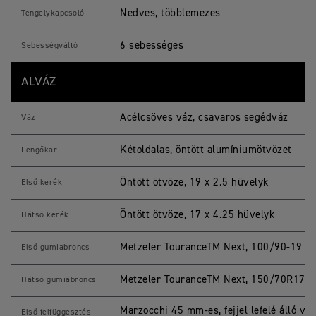
Nedves, többlemezes
Tengelykapcsoló
6 sebességes
Sebességváltó
ALVÁZ
Acélcsöves váz, csavaros segédváz
Váz
Kétoldalas, öntött alumíniumötvözet
Lengőkar
Öntött ötvöze, 19 x 2.5 hüvelyk
Első kerék
Öntött ötvöze, 17 x 4.25 hüvelyk
Hátsó kerék
Metzeler TouranceTM Next, 100/90-19
Első gumiabroncs
Metzeler TouranceTM Next, 150/70R17
Hátsó gumiabroncs
Marzocchi 45 mm-es, fejjel lefelé álló vill
Első felfüggesztés