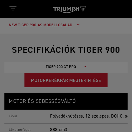
NEW TIGER 900-AS MODELLCSALÁD
SPECIFIKÁCIÓK TIGER 900
MOTORKERÉKPÁR MEGTEKINTÉSE
T
Jellemzők
Részletek
I
MOTOR ÉS SEBESSÉGVÁLTÓ
G
E
R
Folyadékhűtéses, 12 szelepes, DOHC, so
9
Típus
0
0
888 cm3
G
Lökettérfogat