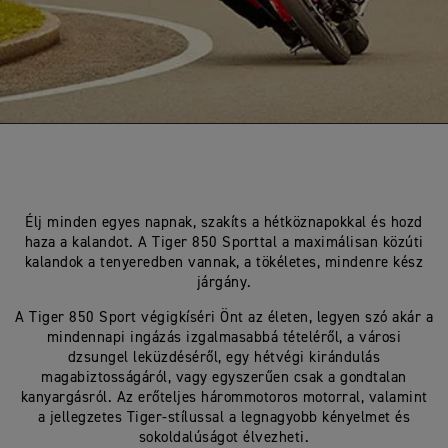
Élj minden egyes napnak, szakíts a hétköznapokkal és hozd
haza a kalandot. A Tiger 850 Sporttal a maximálisan közúti
kalandok a tenyeredben vannak, a tökéletes, mindenre kész
járgány.
A Tiger 850 Sport végigkíséri Önt az életen, legyen szó akár a
mindennapi ingázás izgalmasabbá tételéről, a városi
dzsungel leküzdéséről, egy hétvégi kirándulás
magabiztosságáról, vagy egyszerűen csak a gondtalan
kanyargásról. Az erőteljes hárommotoros motorral, valamint
a jellegzetes Tiger-stílussal a legnagyobb kényelmet és
sokoldalúságot élvezheti.