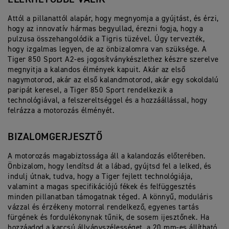
Attól a pillanattól a
lapár
, hogy megnyomja a gyújtást, és érzi,
hogy az innovatív hármas begyullad, érezni fogja, hogy a
pulzusa összehangolódik a Tigris tüzével. Úgy tervezték,
hogy izgalmas legyen, de az önbizalomra van szüksége. A
Tiger 850 Sport A2-es jogosítványkészlethez készre szerelve
megnyitja a kalandos élmények kapuit. Akár az első
nagymotorod, akár az első kalandmotorod, akár egy sokoldalú
paripát keresel, a Tiger 850 Sport rendelkezik a
technológiával, a felszereltséggel és a hozzáállással, hogy
felrázza a motorozás élményét.
BIZALOMGERJESZTŐ
A motorozás magabiztossága áll a kalandozás előterében.
Önbizalom, hogy lendítsd át a lábad, gyújtsd fel a lelked, és
indulj útnak, tudva, hogy a Tiger fejlett technológiája,
valamint a magas specifikációjú fékek és felfüggesztés
minden pillanatban támogatnak téged. A könnyű, moduláris
vázzal és érzékeny motorral rendelkező, egyenes tartás
fürgének és fordulékonynak tűnik, de sosem ijesztőnek. Ha
hozzáadod a karcsú állványszélességet, a 20 mm-es állítható