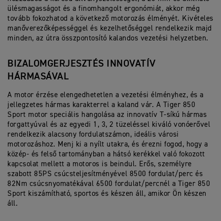
ülésmagasságot és a finomhangolt ergonómiát, akkor még
tovább fokozhatod a következő motorozás élményét. Kivételes
manőverezőképességgel és kezelhetőséggel rendelkezik majd
minden, az útra összpontosító kalandos vezetési helyzetben.
BIZALOMGERJESZTÉS INNOVATÍV
HÁRMASÁVAL
A motor érzése elengedhetetlen a vezetési élményhez, és a
jellegzetes hármas karakterrel a kaland vár. A Tiger 850
Sport motor speciális hangolása az innovatív T-síkú hármas
forgattyúval és az egyedi 1, 3, 2 tüzeléssel kiváló vonóerővel
rendelkezik alacsony fordulatszámon, ideális városi
motorozáshoz. Menj ki a nyílt utakra, és érezni fogod, hogy a
közép- és felső tartományban a hátsó kerékkel való fokozott
kapcsolat mellett a motoros is beindul. Erős, személyre
szabott 85PS csúcsteljesítményével 8500 fordulat/perc és
82Nm csúcsnyomatékával 6500 fordulat/percnél a Tiger 850
Sport kiszámítható, sportos és készen áll, amikor Ön készen
áll.