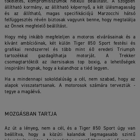
tökéletes, kompromisszumok nélküli beállítást. A szögben
állítható kormány, az állítható képernyő, a két ülésmagasság
és az állítható, magas specifikációjú Marzocchi hátsó
felfüggesztés révén biztosak vagyunk benne, hogy megtalálja
az Önnek megfelelő beállítást.
Hogy még inkább megfeleljen a motoros elvárásainak és a
kívánt ambícióinak, két külön Tiger 850 Sport festési és
grafikai rendszerrel és több mint 60 eredeti Triumph
tartozékkal gazdagíthatja motorját. A Trekker
csomagtartóktól az ikersisakos top boxig, a lehetőségek
inspirálni fognak, hogy a kalandhoz a tiéd legyen.
Ha a mindennapi sokoldalúság a cél, nem szabad, hogy az
alapok visszatartsanak. A motorosok számára terveztük -
tegye a magáévá.
MOZGÁSBAN TARTJA
Az út a lényeg, nem a cél, és a Tiger 850 Sport úgy van
beállítva, hogy a közúti kalandok legmagasabb szintű