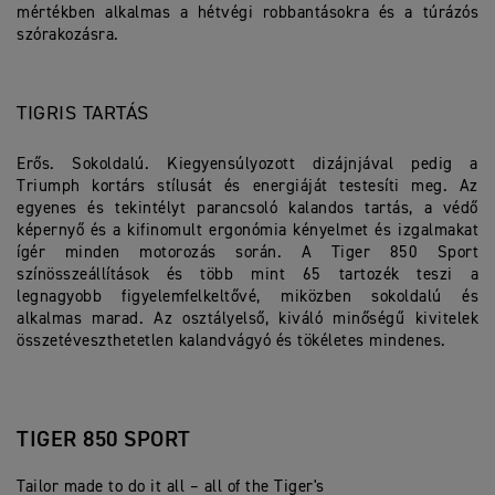
mértékben alkalmas a hétvégi robbantásokra és a túrázós
szórakozásra.
TIGRIS TARTÁS
Erős. Sokoldalú. Kiegyensúlyozott dizájnjával pedig a
Triumph kortárs stílusát és energiáját testesíti meg. Az
egyenes és tekintélyt parancsoló kalandos tartás, a védő
képernyő és a kifinomult ergonómia kényelmet és izgalmakat
ígér minden motorozás során. A Tiger 850 Sport
színösszeállítások és több mint 65 tartozék teszi a
legnagyobb figyelemfelkeltővé, miközben sokoldalú és
alkalmas marad. Az osztályelső, kiváló minőségű kivitelek
összetéveszthetetlen kalandvágyó és tökéletes mindenes.
TIGER 850 SPORT
Tailor made to do it all – all of the Tiger's