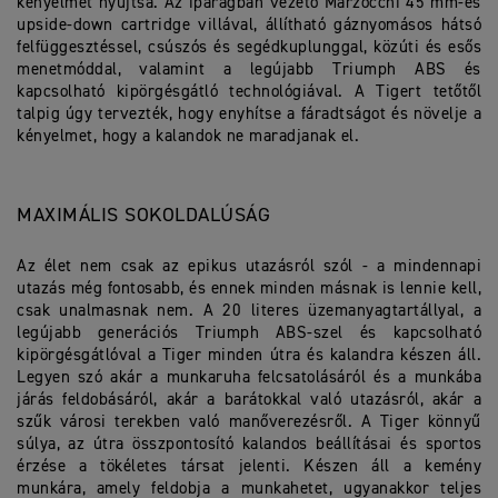
kényelmét nyújtsa. Az iparágban vezető Marzocchi 45 mm-es
upside-down cartridge villával, állítható gáznyomásos hátsó
felfüggesztéssel, csúszós és segédkuplunggal, közúti és esős
menetmóddal, valamint a legújabb Triumph ABS és
kapcsolható kipörgésgátló technológiával. A Tigert tetőtől
talpig úgy tervezték, hogy enyhítse a fáradtságot és növelje a
kényelmet, hogy a kalandok ne maradjanak el.
MAXIMÁLIS SOKOLDALÚSÁG
Az élet nem csak az epikus utazásról szól - a mindennapi
utazás még fontosabb, és ennek minden másnak is lennie kell,
csak unalmasnak nem. A 20 literes üzemanyagtartállyal, a
legújabb generációs Triumph ABS-szel és kapcsolható
kipörgésgátlóval a Tiger minden útra és kalandra készen áll.
Legyen szó akár a munkaruha felcsatolásáról és a munkába
járás feldobásáról, akár a barátokkal való utazásról, akár a
szűk városi terekben való manőverezésről. A Tiger könnyű
súlya, az útra összpontosító kalandos beállításai és sportos
érzése a tökéletes társat jelenti. Készen áll a kemény
munkára, amely feldobja a munkahetet, ugyanakkor teljes