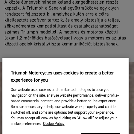
A közös élmények minden kaland elengedhetetlen részét
képezik. A Triumph a Sena-val együttműködve egy olyan
rendszert fejlesztett ki, amelyhez külön erre a célra
kifejlesztett szoftver tartozik, és amely biztosítja a teljes,
zökkenőmentes kompatibilitást és csatlakoztathatóságot
számos Triumph modellel. A motoros és motoros közötti
(akár 1,2 mérföldes hatótávolság) vagy a motoros és az utas
közötti opciók kristálytiszta kommunikációt biztosítanak.
Triumph Motorcycles uses cookies to create a better
experience for you
Our website uses cookies and similar technologies to ease your
navigation on the site, analyse website performance, deliver profile-
based commercial content, and provide a better online experience.
Some are necessary to help our website work properly and can't be
switched off, and some are optional but support your experience.
You may accept all cookies by clicking on “Allow all” or adjust your
cookie preferences.
Cookie Policy