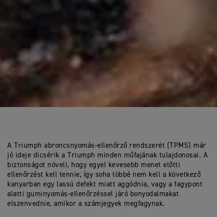
A Triumph abroncsnyomás-ellenőrző rendszerét (TPMS) már
jó ideje dicsérik a Triumph minden műfajának tulajdonosai. A
biztonságot növeli, hogy egyel kevesebb menet előtti
ellenőrzést kell tennie, így soha többé nem kell a következő
kanyarban egy lassú defekt miatt aggódnia, vagy a fagypont
alatti guminyomás-ellenőrzéssel járó bonyodalmakat
elszenvednie, amikor a számjegyek megfagynak.