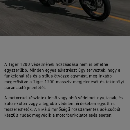
A Tiger 1200 védelmének hozzáadása nem is lehetne
egyszerűbb. Minden egyes alkatrészt úgy terveztek, hogy a
funkcionalitás és a stílus ötvözze egymást, még inkább
megerősítve a Tiger 1200 masszív megjelenését és tekintélyt
parancsoló jelenlétét.
A motorrúd-készletek felső vagy alsó védelmet nyújtanak, és
külön-külön vagy a legjobb védelem érdekében együtt is
felszerelhetők. A kiváló minőségű rozsdamentes acélcsőből
készült rudak megvédik a motorburkolatot esés esetén.