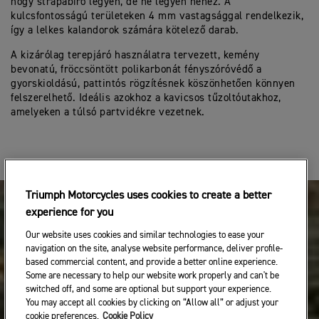
hogy strapabíró legyen, de ne legyen nehéz. A
kulcsfontosságú területeken 4 mm vastagsággal rendelkezik,
így a lelkes kalandorok számára kötelező darab.
A kizárólag terepjáró használatra tervezett, kemény
bevonatú, fröccsöntött polikarbonát fényszóróvédő a
gyorskioldású, pattintós rögzítésnek köszönhetően könnyen
felszerelhető. Ideális azokhoz a kavicsos tűzoltóutakhoz,
amelyeken a túlsó partvidékre vezetnek.
Triumph Motorcycles uses cookies to create a better
experience for you
Our website uses cookies and similar technologies to ease your
navigation on the site, analyse website performance, deliver profile-
based commercial content, and provide a better online experience.
Some are necessary to help our website work properly and can't be
switched off, and some are optional but support your experience.
You may accept all cookies by clicking on “Allow all” or adjust your
cookie preferences.
Cookie Policy