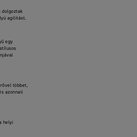
 dolgoztak
yú agilitást.
yű egy
stílusos
jnjával
rővel többet,
és azonnali
a helyi