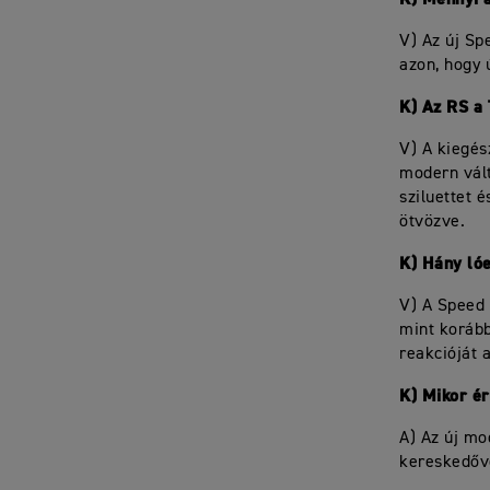
V) Az új S
azon, hogy 
K) Az RS a 
V) A kiegés
modern vált
sziluettet 
ötvözve.
K) Hány ló
V) A Speed 
mint korább
reakcióját 
K) Mikor é
A) Az új mo
kereskedőve