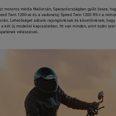
i motoros média Mallorcán, Spanyolországban gyűlt össze, hog
Speed Twin 1200-at és a vadonatúj Speed Twin 1200 RS-t a nemz
során. Lehetőséget adtunk rajongóinknak és követőinknek, hogy
 a két új modellel kapcsolatban. Itt van minden, amit tudni szer
patának válaszaival.