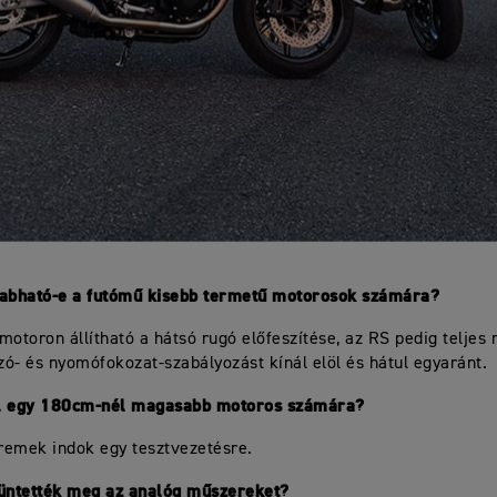
zabható-e a futómű kisebb termetű motorosok számára?
motoron állítható a hátsó rugó előfeszítése, az RS pedig teljes
úzó- és nyomófokozat-szabályozást kínál elöl és hátul egyaránt.
l egy 180cm-nél magasabb motoros számára?
 remek indok egy tesztvezetésre.
züntették meg az analóg műszereket?