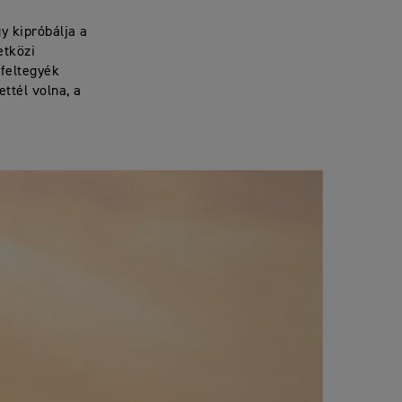
y kipróbálja a
etközi
 feltegyék
ettél volna, a