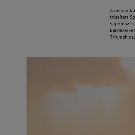
A nemzetköz
frissített 
sajtóteszt 
kérdéseiket
Triumph csa