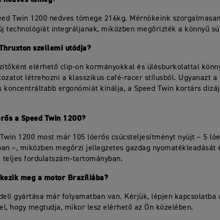
peed Twin 1200 nedves tömege 216kg. Mérnökeink szorgalmasan
új technológiát integráljanak, miközben megőrizték a könnyű súl
Thruxton szellemi utódja?
zítőként elérhető clip-on kormányokkal és ülésburkolattal könn
ozatot létrehozni a klasszikus café-racer stílusból. Ugyanazt a 
és koncentráltabb ergonómiát kínálja, a Speed Twin kortárs dizá
erős a Speed Twin 1200?
Twin 1200 most már 105 lóerős csúcsteljesítményt nyújt – 5 lóe
an –, miközben megőrzi jellegzetes gazdag nyomatékleadását 
a teljes fordulatszám-tartományban.
rkezik meg a motor Brazíliába?
dell gyártása már folyamatban van. Kérjük, lépjen kapcsolatba 
l, hogy megtudja, mikor lesz elérhető az Ön közelében.