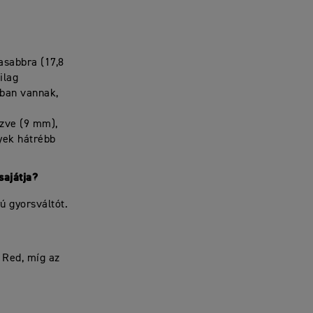
asabbra (17,8
ilag
óban vannak,
ezve (9 mm),
yek hátrébb
sajátja?
ú gyorsváltót.
 Red, míg az