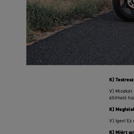
K) Testres
V) Mindkét 
állítható h
K) Megfele
V) Igen! Ez
K) Miért s