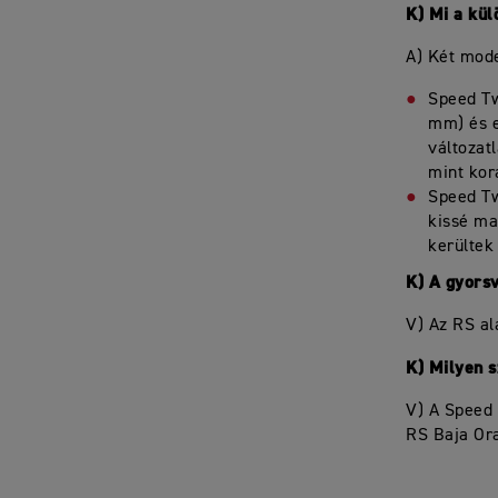
K) Mi a kül
A) Két mode
Speed Tw
mm) és e
változat
mint kor
Speed Tw
kissé ma
kerültek
K) A gyorsv
V) Az RS al
K) Milyen 
V) A Speed 
RS Baja Or