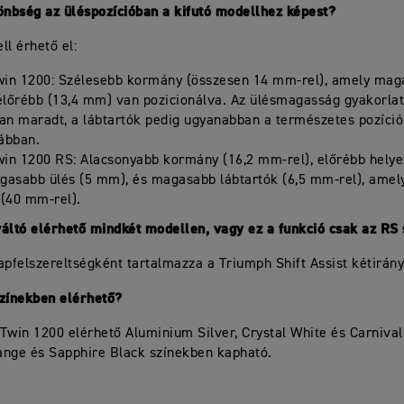
önbség az üléspozícióban a kifutó modellhez képest?
ll érhető el:
in 1200: Szélesebb kormány (összesen 14 mm-rel), amely mag
lőrébb (13,4 mm) van pozicionálva. Az ülésmagasság gyakorlat
lan maradt, a lábtartók pedig ugyanabban a természetes pozíci
ábban.
in 1200 RS: Alacsonyabb kormány (16,2 mm-rel), előrébb hely
gasabb ülés (5 mm), és magasabb lábtartók (6,5 mm-rel), amel
 (40 mm-rel).
áltó elérhető mindkét modellen, vagy ez a funkció csak az RS 
apfelszereltségként tartalmazza a Triumph Shift Assist kétirány
színekben elérhető?
Twin 1200 elérhető Aluminium Silver, Crystal White és Carnival
ange és Sapphire Black színekben kapható.