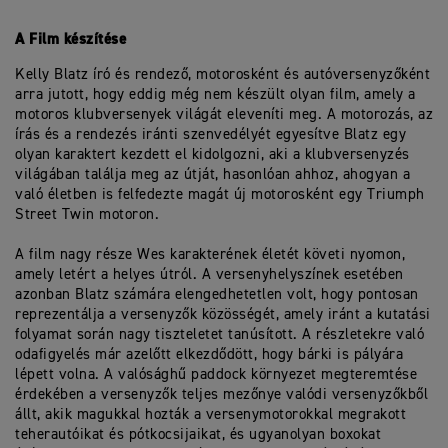
A Film készítése
Kelly Blatz író és rendező, motorosként és autóversenyzőként
arra jutott, hogy eddig még nem készült olyan film, amely a
motoros klubversenyek világát eleveníti meg. A motorozás, az
írás és a rendezés iránti szenvedélyét egyesítve Blatz egy
olyan karaktert kezdett el kidolgozni, aki a klubversenyzés
világában találja meg az útját, hasonlóan ahhoz, ahogyan a
való életben is felfedezte magát új motorosként egy Triumph
Street Twin motoron.
A film nagy része Wes karakterének életét követi nyomon,
amely letért a helyes útról. A versenyhelyszínek esetében
azonban Blatz számára elengedhetetlen volt, hogy pontosan
reprezentálja a versenyzők közösségét, amely iránt a kutatási
folyamat során nagy tiszteletet tanúsított. A részletekre való
odafigyelés már azelőtt elkezdődött, hogy bárki is pályára
lépett volna. A valósághű paddock környezet megteremtése
érdekében a versenyzők teljes mezőnye valódi versenyzőkből
állt, akik magukkal hozták a versenymotorokkal megrakott
teherautóikat és pótkocsijaikat, és ugyanolyan boxokat