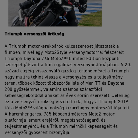
Triumph versenyzői örökség
A Triumph motorkerékpárok kulcsszerepet játszottak a
filmben, mivel egy Moto2Style versenymotorral felszerelt
Triumph Daytona 765 Moto2™ Limited Edition központi
szerepet játszott a film izgalmas versenyhistóriájában. A 20.
század elejéig visszanyúló gazdag történelmével a Triumph
nagy múltra tekint vissza a versenyzés és a teljesítmény
terén, többek között többszörös Isle of Man TT és Daytona
200 győzelemmel, valamint számos szárazföldi
sebességrekorddal amiket az évek során szerezett. Jelenleg
ez a versenyzői örökség vezetett oda, hogy a Triumph 2019-
től a Moto2™ világbajnokság kizárólagos motorszállítója lett.
A háromhengeres, 765 köbcentiméteres Moto2 motor
platformja ismert erejéről, megbízhatóságáról és
teljesítményéről, és a Triumph mérnöki képességeit és
versenyzői gyökereit bizonyítja.