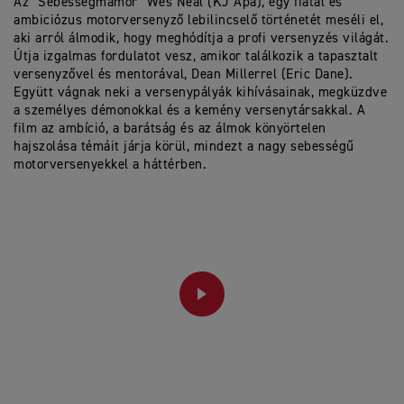
Az "Sebességmámor" Wes Neal (KJ Apa), egy fiatal és
ambiciózus motorversenyző lebilincselő történetét meséli el,
aki arról álmodik, hogy meghódítja a profi versenyzés világát.
Útja izgalmas fordulatot vesz, amikor találkozik a tapasztalt
versenyzővel és mentorával, Dean Millerrel (Eric Dane).
Együtt vágnak neki a versenypályák kihívásainak, megküzdve
a személyes démonokkal és a kemény versenytársakkal. A
film az ambíció, a barátság és az álmok könyörtelen
hajszolása témáit járja körül, mindezt a nagy sebességű
motorversenyekkel a háttérben.
PLAY