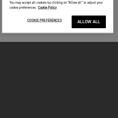
You may accept all cookies by clicking on “Allow all” or adjust your
cookie preferences.
Cookie Policy
COOKIE PREFERENCES
ALLOW ALL
MOTORKERÉKPÁROK
VÁGJON BELE!
A MOTOROZÁSÉRT
TULAJDONOSOKNAK