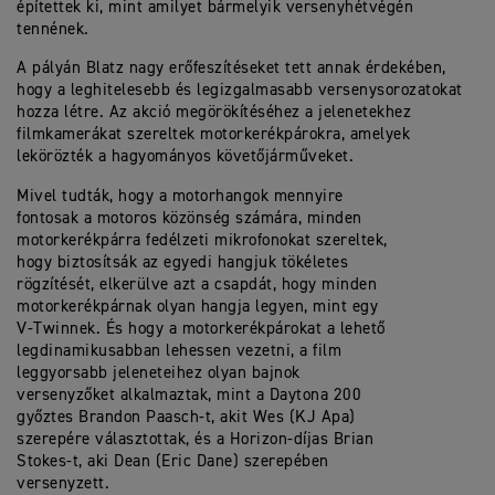
építettek ki, mint amilyet bármelyik versenyhétvégén
tennének.
A pályán Blatz nagy erőfeszítéseket tett annak érdekében,
hogy a leghitelesebb és legizgalmasabb versenysorozatokat
hozza létre. Az akció megörökítéséhez a jelenetekhez
filmkamerákat szereltek motorkerékpárokra, amelyek
lekörözték a hagyományos követőjárműveket.
Mivel tudták, hogy a motorhangok mennyire
fontosak a motoros közönség számára, minden
motorkerékpárra fedélzeti mikrofonokat szereltek,
hogy biztosítsák az egyedi hangjuk tökéletes
rögzítését, elkerülve azt a csapdát, hogy minden
motorkerékpárnak olyan hangja legyen, mint egy
V-Twinnek. És hogy a motorkerékpárokat a lehető
legdinamikusabban lehessen vezetni, a film
leggyorsabb jeleneteihez olyan bajnok
versenyzőket alkalmaztak, mint a Daytona 200
győztes Brandon Paasch-t, akit Wes (KJ Apa)
szerepére választottak, és a Horizon-díjas Brian
Stokes-t, aki Dean (Eric Dane) szerepében
versenyzett.