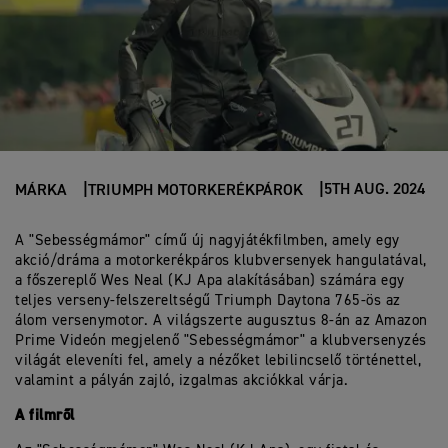
5TH AUG. 2024
MÁRKA
TRIUMPH MOTORKERÉKPÁROK
A "Sebességmámor" című új nagyjátékfilmben, amely egy
akció/dráma a motorkerékpáros klubversenyek hangulatával,
a főszereplő Wes Neal (KJ Apa alakításában) számára egy
teljes verseny-felszereltségű Triumph Daytona 765-ös az
álom versenymotor. A világszerte augusztus 8-án az Amazon
Prime Videón megjelenő "Sebességmámor" a klubversenyzés
világát eleveníti fel, amely a nézőket lebilincselő történettel,
valamint a pályán zajló, izgalmas akciókkal várja.
A filmről