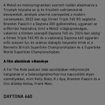
A Moto2-es motorprogramban szerzett tudást alkalmazva a
Triumph folytatta az új és frissített szériamotorok
bevezetését, amelyek sikerrel szerepeltek a modern
versenyeken. 2022-ben egy Street Triple 765 RS segítette
Brandon Paasch-t a Daytona 200 győzelméhez, ugyanazt az
erőforrást használva, mint a Moto2 világbajnokságon,
valamint a filmben szereplő Daytona 765-ös. 2024-ben eddig
a Street Triple 765 RS és a vadonatúj Daytona 660 egyaránt
erős szezont fut, és számos dobogós helyezést értek el a
Bennetts British Superbike Championshipben és a Superbike
World Superbike Championshipben.
A film alkotóinak véleménye
A For The Ride podcast több epizódjában mélyinterjúk
hangzanak el a Sebességmámorhoz-hoz kapcsolódó olyan
személyekkel, mint Kelly Blatz, KJ Apa, Brandon Paasch és a
film állókép-fotósa, Frank Masi.
DAYTONA 660