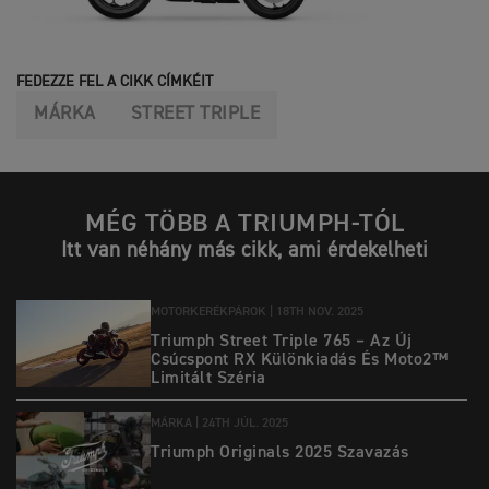
FEDEZZE FEL A CIKK CÍMKÉIT
MÁRKA
STREET TRIPLE
MÉG TÖBB A TRIUMPH-TÓL
Itt van néhány más cikk, ami érdekelheti
MOTORKERÉKPÁROK |
18TH NOV. 2025
Triumph Street Triple 765 – Az Új
Csúcspont RX Különkiadás És Moto2™
Limitált Széria
MÁRKA |
24TH JÚL. 2025
Triumph Originals 2025 Szavazás