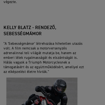
végezte.
KELLY BLATZ - RENDEZŐ,
SEBESSÉGMÁMOR
"A 'Sebességmámor' létrehozása hihetetlen utazás
volt. A film nemcsak a motorversenyzés
adrenalinnal teli világát mutatja be, hanem az
emberi lélek rugalmasságát és elszántságát is.
Hálás vagyok a Triumph Motorcyclesnek a
támogatásért és az együttműködésért, amellyel ezt
az elképzelést életre hívták."