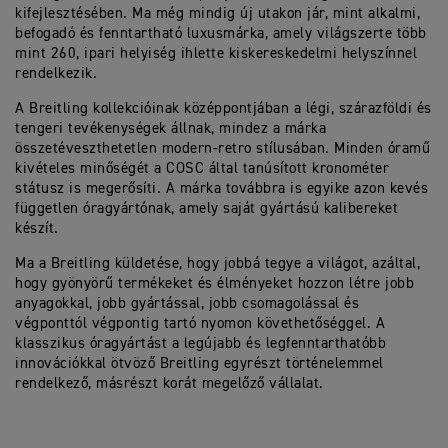
kifejlesztésében. Ma még mindig új utakon jár, mint alkalmi,
befogadó és fenntartható luxusmárka, amely világszerte több
mint 260, ipari helyiség ihlette kiskereskedelmi helyszínnel
rendelkezik.
A Breitling kollekcióinak középpontjában a légi, szárazföldi és
tengeri tevékenységek állnak, mindez a márka
összetéveszthetetlen modern-retro stílusában. Minden óramű
kivételes minőségét a COSC által tanúsított kronométer
státusz is megerősíti. A márka továbbra is egyike azon kevés
független óragyártónak, amely saját gyártású kalibereket
készít.
Ma a Breitling küldetése, hogy jobbá tegye a világot, azáltal,
hogy gyönyörű termékeket és élményeket hozzon létre jobb
anyagokkal, jobb gyártással, jobb csomagolással és
végponttól végpontig tartó nyomon követhetőséggel. A
klasszikus óragyártást a legújabb és legfenntarthatóbb
innovációkkal ötvöző Breitling egyrészt történelemmel
rendelkező, másrészt korát megelőző vállalat.