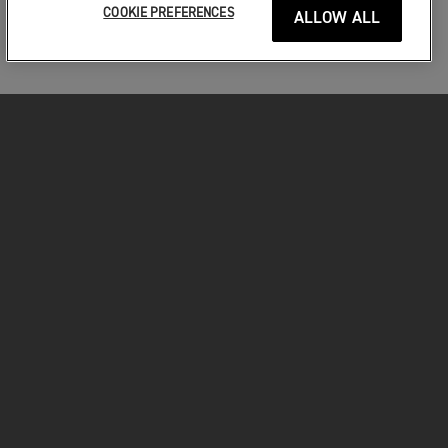
COOKIE PREFERENCES
ALLOW ALL
MOTORKERÉKPÁROK
VÁGJON BELE!
A MOTOROZÁSÉRT
TULAJDONOSOKNAK
FACEBOOK
TWITTER
YOUTUBE