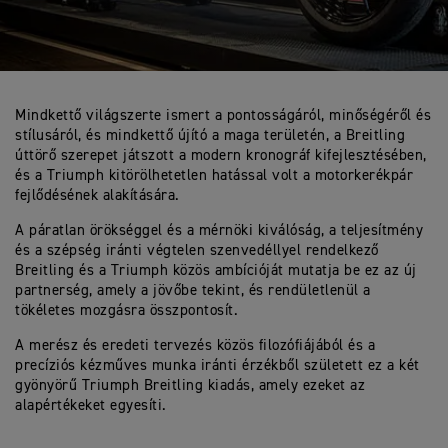
Mindkettő világszerte ismert a pontosságáról, minőségéről és
stílusáról, és mindkettő újító a maga területén, a Breitling
úttörő szerepet játszott a modern kronográf kifejlesztésében,
és a Triumph kitörölhetetlen hatással volt a motorkerékpár
fejlődésének alakítására.
A páratlan örökséggel és a mérnöki kiválóság, a teljesítmény
és a szépség iránti végtelen szenvedéllyel rendelkező
Breitling és a Triumph közös ambícióját mutatja be ez az új
partnerség, amely a jövőbe tekint, és rendületlenül a
tökéletes mozgásra összpontosít.
A merész és eredeti tervezés közös filozófiájából és a
precíziós kézműves munka iránti érzékből született ez a két
gyönyörű Triumph Breitling kiadás, amely ezeket az
alapértékeket egyesíti.