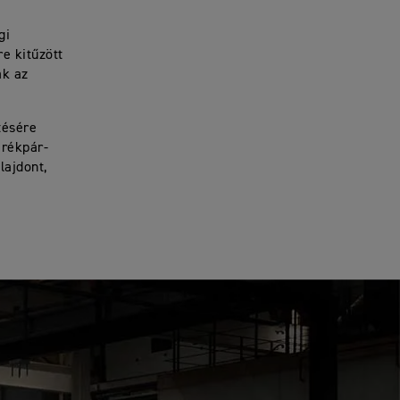
gi
re kitűzött
ak az
tésére
erékpár-
lajdont,