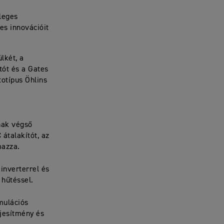
gleges
es innovációit
lkét, a
tót és a Gates
totípus Öhlins
nak végső
átalakítót, az
mazza.
inverterrel és
 hűtéssel.
mulációs
ljesítmény és