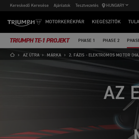
Kereskedő Keresése
Ajánlatok
Tesztvezetés
HUNGARY
MOTORKERÉKPÁR
KIEGÉSZÍTŐK
TUL
TRIUMPH TE-1 PROJEKT
PHASE 1
PHASE 2
PHASE
AZ ÚTRA
MÁRKA
2. FÁZIS - ELEKTROMOS MOTOR (H
AZ 