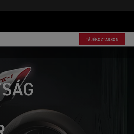
TÁJÉKOZTASSON
YSÁG
R