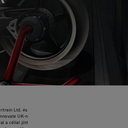
rtrain Ltd. és
Innovate UK-n
l a céllal jött