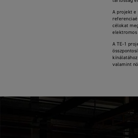
tartósság e
A projekt e
referenciaé
célokat meg
elektromos 
A TE-1 proj
összpontosí
kínálatához
valamint nö