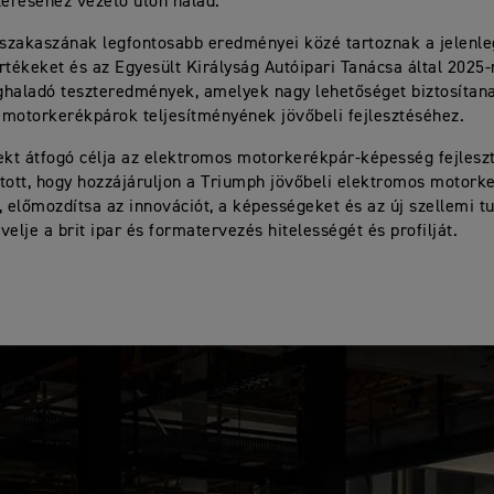
léréséhez vezető úton halad.
 szakaszának legfontosabb eredményei közé tartoznak a jelenle
rtékeket és az Egyesült Királyság Autóipari Tanácsa által 2025-
haladó teszteredmények, amelyek nagy lehetőséget biztosítan
motorkerékpárok teljesítményének jövőbeli fejlesztéséhez.
ekt átfogó célja az elektromos motorkerékpár-képesség fejlesz
tott, hogy hozzájáruljon a Triumph jövőbeli elektromos motork
, előmozdítsa az innovációt, a képességeket és az új szellemi tu
velje a brit ipar és formatervezés hitelességét és profilját.