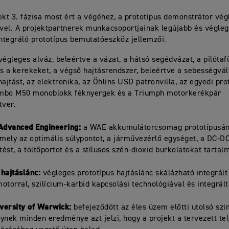
ekt 3. fázisa most ért a végéhez, a prototípus demonstrátor vé
el. A projektpartnerek munkacsoportjainak legújabb és végleg
integráló prototípus bemutatóeszköz jellemzői:
égleges alváz, beleértve a vázat, a hátsó segédvázat, a pilótafü
s a kerekeket, a végső hajtásrendszer, beleértve a sebességvál
hajtást, az elektronika, az Öhlins USD patronvilla, az egyedi pro
mbo M50 monoblokk féknyergek és a Triumph motorkerékpár
tver.
Advanced Engineering:
a WAE akkumulátorcsomag prototípusá
amely az optimális súlypontot, a járművezérlő egységet, a DC-DC 
tést, a töltőportot és a stílusos szén-dioxid burkolatokat tartal
 hajtáslánc:
végleges prototípus hajtáslánc skálázható integrált 
otorral, szilícium-karbid kapcsolási technológiával és integrált
ersity of Warwick:
befejeződött az éles üzem előtti utolsó szi
ynek minden eredménye azt jelzi, hogy a projekt a tervezett te