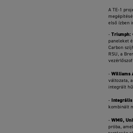
A TE-1 proj
megépítésév
első ízben 
Triumph:
-
v
paneleket é
Carbon szíj
RSU, a Bre
vezérlőszof
Williams 
-
változata, 
integrált hű
Integrális
-
kombinált m
WMG, Univ
-
próba, amel