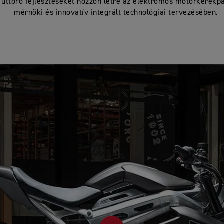
y úttörő fejlesztéseket hozzon létre az elektromos motorkerékpá
mérnöki és innovatív integrált technológiai tervezésében.