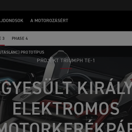
AJDONOSOK
A MOTOROZÁSÉRT
 3
PHASE 4
AJTÁSLÁNC) PROTOTÍPUS
PROJEKT TRIUMPH TE-1
EGYESÜLT KIRÁL
ELEKTROMOS
MOTORKERÉKPÁ