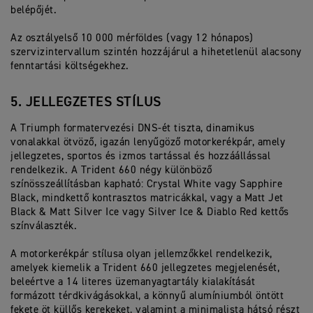
belépőjét.
Az osztályelső 10 000 mérföldes (vagy 12 hónapos)
szervizintervallum szintén hozzájárul a hihetetlenül alacsony
fenntartási költségekhez.
5. JELLEGZETES STÍLUS
A Triumph formatervezési DNS-ét tiszta, dinamikus
vonalakkal ötvöző, igazán lenyűgöző motorkerékpár, amely
jellegzetes, sportos és izmos tartással és hozzáállással
rendelkezik. A Trident 660 négy különböző
színösszeállításban kapható: Crystal White vagy Sapphire
Black, mindkettő kontrasztos matricákkal, vagy a Matt Jet
Black & Matt Silver Ice vagy Silver Ice & Diablo Red kettős
színválaszték.
A motorkerékpár stílusa olyan jellemzőkkel rendelkezik,
amelyek kiemelik a Trident 660 jellegzetes megjelenését,
beleértve a 14 literes üzemanyagtartály kialakítását
formázott térdkivágásokkal, a könnyű alumíniumból öntött
fekete öt küllős kerekeket, valamint a minimalista hátsó részt