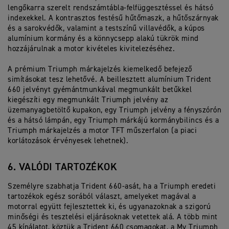
lengőkarra szerelt rendszámtábla-felfüggesztéssel és hátsó
indexekkel. A kontrasztos festésű hűtőmaszk, a hűtőszárnyak
és a sarokvédők, valamint a testszínű villavédők, a kúpos
alumínium kormány és a könnycsepp alakú tükrök mind
hozzájárulnak a motor kivételes kivitelezéséhez.
A prémium Triumph márkajelzés kiemelkedő befejező
simításokat tesz lehetővé. A beillesztett alumínium Trident
660 jelvényt gyémántmunkával megmunkált betűkkel
kiegészíti egy megmunkált Triumph jelvény az
üzemanyagbetöltő kupakon, egy Triumph jelvény a fényszórón
és a hátsó lámpán, egy Triumph márkájú kormánybilincs és a
Triumph márkajelzés a motor TFT műszerfalon (a piaci
korlátozások érvényesek lehetnek).
6. VALÓDI TARTOZÉKOK
Személyre szabhatja Trident 660-asát, ha a Triumph eredeti
tartozékok egész sorából választ, amelyeket magával a
motorral együtt fejlesztettek ki, és ugyanazoknak a szigorú
minőségi és tesztelési eljárásoknak vetettek alá. A több mint
45 kínálatot, köztük a Trident 660 csomagokat, a My Triumph