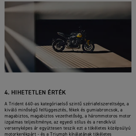
4. HIHETETLEN ÉRTÉK
A Trident 660-as kategóriaelső szintű szériafelszereltsége, a
kiváló minőségű felfüggesztés, fékek és gumiabroncsok, a
magabiztos, magabiztos vezethetőség, a hárommotoros motor
izgalmas teljesítménye, az egyedi stílus és a rendkívül
versenyképes ár együttesen teszik ezt a tökéletes középsúlyú
motorkerékpárt - és a Triumph kínálatának tökéletes