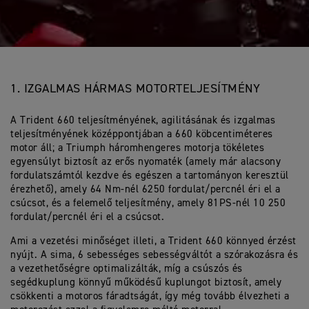
1. IZGALMAS HÁRMAS MOTORTELJESÍTMÉNY
A Trident 660 teljesítményének, agilitásának és izgalmas
teljesítményének középpontjában a 660 köbcentiméteres
motor áll; a Triumph háromhengeres motorja tökéletes
egyensúlyt biztosít az erős nyomaték (amely már alacsony
fordulatszámtól kezdve és egészen a tartományon keresztül
érezhető), amely 64 Nm-nél 6250 fordulat/percnél éri el a
csúcsot, és a felemelő teljesítmény, amely 81PS-nél 10 250
fordulat/percnél éri el a csúcsot.
Ami a vezetési minőséget illeti, a Trident 660 könnyed érzést
nyújt. A sima, 6 sebességes sebességváltót a szórakozásra és
a vezethetőségre optimalizálták, míg a csúszós és
segédkuplung könnyű működésű kuplungot biztosít, amely
csökkenti a motoros fáradtságát, így még tovább élvezheti a