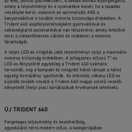
az éles, pontos gázreakcióért, a bekapcsolható kipörgésgátló,
amely a teljesítményt és a nyomatékot kezeli, ha a tapadás
veszélybe kerül, valamint az optimalizált ABS a
kanyarodáshoz a további motoros biztonsága érdekében. A
Trident 660 alapfelszereltségként gyorsváltóval és
sebességtartó automatikával van felszerelve, amely lehetővé
teszi a zökkenőmentes váltást és csökkenti a motoros
fáradtságát.
A teljes LED-es világítás jobb teljesítményt nyújt a maximális
motoros biztonság érdekében. A jellegzetes stílusú 7"-os
LED-es fényszórót egyedileg a Trident 660 számára
tervezték, míg a kompakt és integrált hátsó lámpát a hátsó
egység formájához igazították. Az önkioldó, vékony LED-es
kijelzők tovább növelik a Trident 660 magas szintű vezetői
kényelmét (helyi piaci korlátozások érvényesek lehetnek).
ÚJ TRIDENT 660
Fergeteges teljesítmény és kezelhetőség,
egyedülálló retro-modern stílus, a kategóriájában