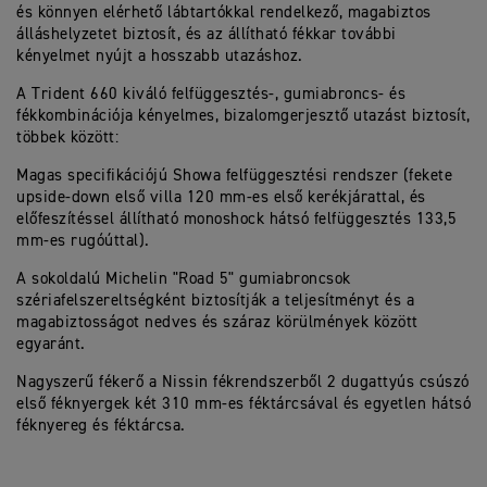
és könnyen elérhető lábtartókkal rendelkező, magabiztos
álláshelyzetet biztosít, és az állítható fékkar további
kényelmet nyújt a hosszabb utazáshoz.
A Trident 660 kiváló felfüggesztés-, gumiabroncs- és
fékkombinációja kényelmes, bizalomgerjesztő utazást biztosít,
többek között:
Magas specifikációjú Showa felfüggesztési rendszer (fekete
upside-down első villa 120 mm-es első kerékjárattal, és
előfeszítéssel állítható monoshock hátsó felfüggesztés 133,5
mm-es rugóúttal).
A sokoldalú Michelin "Road 5" gumiabroncsok
szériafelszereltségként biztosítják a teljesítményt és a
magabiztosságot nedves és száraz körülmények között
egyaránt.
Nagyszerű fékerő a Nissin fékrendszerből 2 dugattyús csúszó
első féknyergek két 310 mm-es féktárcsával és egyetlen hátsó
féknyereg és féktárcsa.