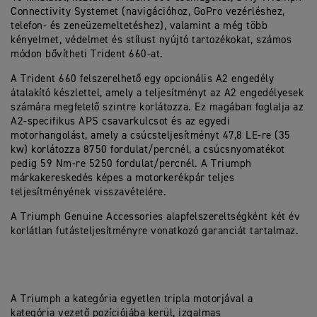
Connectivity Systemet (navigációhoz, GoPro vezérléshez,
telefon- és zeneüzemeltetéshez), valamint a még több
kényelmet, védelmet és stílust nyújtó tartozékokat, számos
módon bővítheti Trident 660-at.
A Trident 660 felszerelhető egy opcionális A2 engedély
átalakító készlettel, amely a teljesítményt az A2 engedélyesek
számára megfelelő szintre korlátozza. Ez magában foglalja az
A2-specifikus APS csavarkulcsot és az egyedi
motorhangolást, amely a csúcsteljesítményt 47,8 LE-re (35
kw) korlátozza 8750 fordulat/percnél, a csúcsnyomatékot
pedig 59 Nm-re 5250 fordulat/percnél. A Triumph
márkakereskedés képes a motorkerékpár teljes
teljesítményének visszavételére.
A Triumph Genuine Accessories alapfelszereltségként két év
korlátlan futásteljesítményre vonatkozó garanciát tartalmaz.
A Triumph a kategória egyetlen tripla motorjával a
kategória vezető pozíciójába kerül, izgalmas