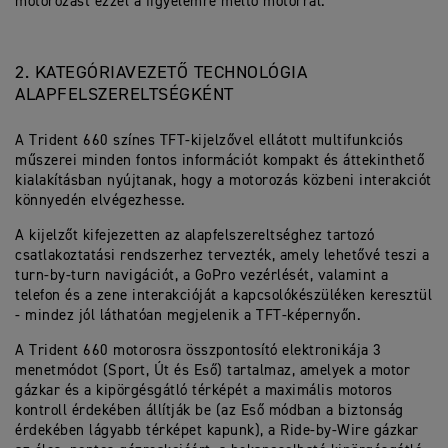
motorozást ezzel a figyelemre méltó motorral.
2. KATEGÓRIAVEZETŐ TECHNOLÓGIA
ALAPFELSZERELTSÉGKÉNT
A Trident 660 színes TFT-kijelzővel ellátott multifunkciós
műszerei minden fontos információt kompakt és áttekinthető
kialakításban nyújtanak, hogy a motorozás közbeni interakciót
könnyedén elvégezhesse.
A kijelzőt kifejezetten az alapfelszereltséghez tartozó
csatlakoztatási rendszerhez tervezték, amely lehetővé teszi a
turn-by-turn navigációt, a GoPro vezérlését, valamint a
telefon és a zene interakcióját a kapcsolókészüléken keresztül
- mindez jól láthatóan megjelenik a TFT-képernyőn.
A Trident 660 motorosra összpontosító elektronikája 3
menetmódot (Sport, Út és Eső) tartalmaz, amelyek a motor
gázkar és a kipörgésgátló térképét a maximális motoros
kontroll érdekében állítják be (az Eső módban a biztonság
érdekében lágyabb térképet kapunk), a Ride-by-Wire gázkar