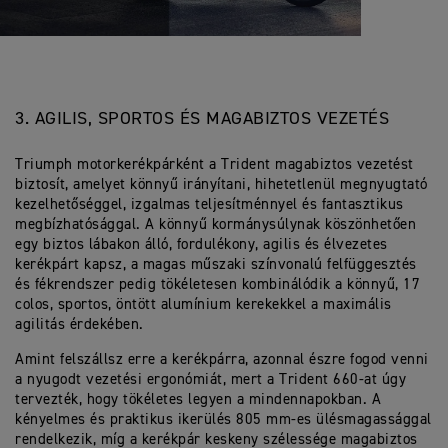
3. AGILIS, SPORTOS ÉS MAGABIZTOS VEZETÉS
Triumph motorkerékpárként a Trident magabiztos vezetést
biztosít, amelyet könnyű irányítani, hihetetlenül megnyugtató
kezelhetőséggel, izgalmas teljesítménnyel és fantasztikus
megbízhatósággal. A könnyű kormánysúlynak köszönhetően
egy biztos lábakon álló, fordulékony, agilis és élvezetes
kerékpárt kapsz, a magas műszaki színvonalú felfüggesztés
és fékrendszer pedig tökéletesen kombinálódik a könnyű, 17
colos, sportos, öntött alumínium kerekekkel a maximális
agilitás érdekében.
Amint felszállsz erre a kerékpárra, azonnal észre fogod venni
a nyugodt vezetési ergonómiát, mert a Trident 660-at úgy
tervezték, hogy tökéletes legyen a mindennapokban. A
kényelmes és praktikus ikerülés 805 mm-es ülésmagassággal
rendelkezik, míg a kerékpár keskeny szélessége magabiztos