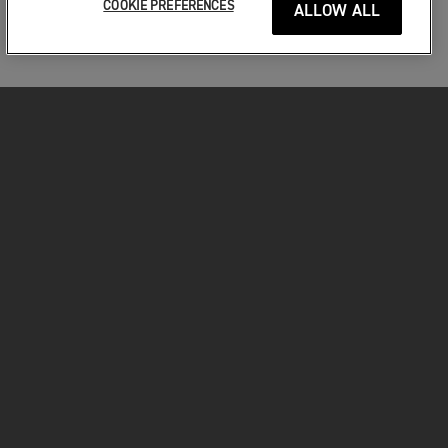
COOKIE PREFERENCES
ALLOW ALL
MOTORKERÉKPÁROK
VÁGJON BELE!
A MOTOROZÁSÉRT
TULAJDONOSOKNAK
FACEBOOK
TWITTER
YOUTUBE