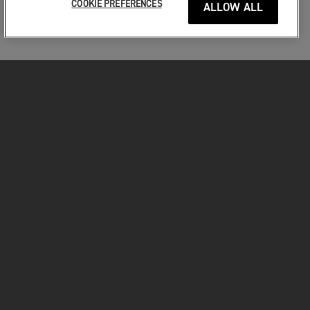
COOKIE PREFERENCES
ALLOW ALL
MOTORKERÉKPÁROK
VÁGJON BELE!
A MOTOROZÁSÉRT
TULAJDONOSOKNAK
FACEBOOK
TWITTER
YOUTUBE