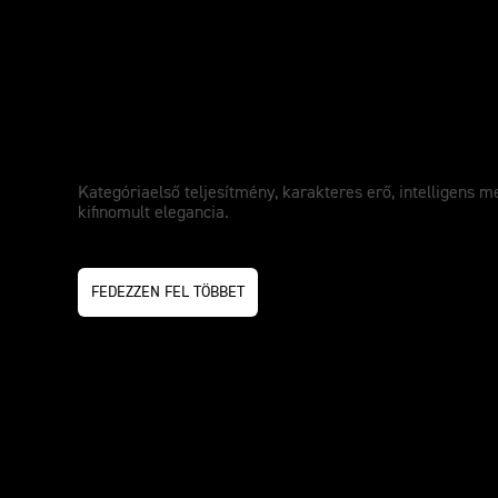
ÚJ Scrambler 1200 XE
Kategóriaelső teljesítmény, karakteres erő, intelligens 
kifinomult elegancia.
FEDEZZEN FEL TÖBBET