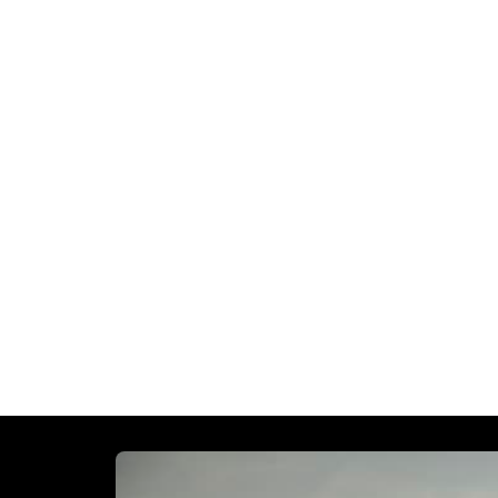
0-as évek sivatagi versenygépeihez nyúlnak vissza, a
vözi az időtlen Triumph formatervezési DNS-l. Lazán
asszív karakterrel és valódi terepjáró képességekkel a
t.