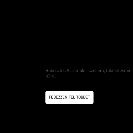
Scrambler 1200 X
Robusztus Scrambler-szellem, tökéletesítve 
túlra.
FEDEZZEN FEL TÖBBET