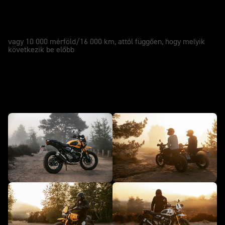
SZERVIZ
12 Hónapos
vagy 10 000 mérföld/16 000 km, attól függően, hogy melyik
következik be előbb
Attitűd. - Scrambler 400 XC