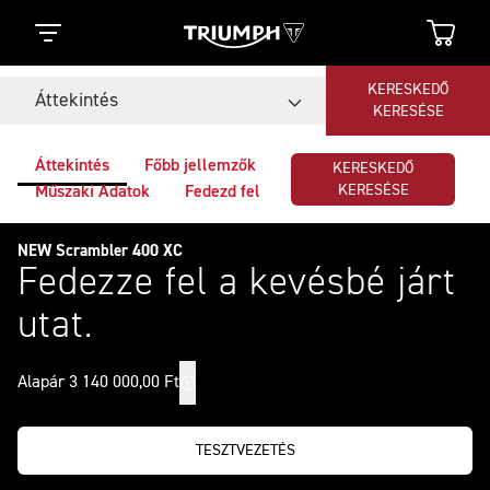
KERESKEDŐ
Áttekintés
KERESÉSE
Áttekintés
Főbb jellemzők
KERESKEDŐ
KERESÉSE
Műszaki Adatok
Fedezd fel
NEW Scrambler 400 XC
Fedezze fel a kevésbé járt
utat.
Alapár 3 140 000,00 Ft
TESZTVEZETÉS