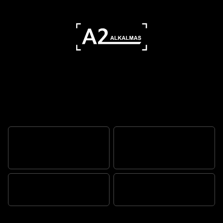
Tulajdonságok
ROBUSZTUS SCRAMBLER-
SZELLEMISÉG
KÉSZ AZ KALANDRA
TR SOROZATÚ MOTOR
STRAPABÍRÓ KIALAKÍTÁS