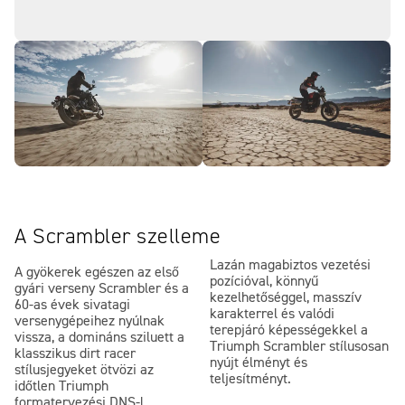
A Scrambler szelleme
Lazán magabiztos vezetési
A gyökerek egészen az első
pozícióval, könnyű
gyári verseny Scrambler és a
kezelhetőséggel, masszív
60-as évek sivatagi
karakterrel és valódi
versenygépeihez nyúlnak
terepjáró képességekkel a
vissza, a domináns sziluett a
Triumph Scrambler stílusosan
klasszikus dirt racer
nyújt élményt és
stílusjegyeket ötvözi az
teljesítményt.
időtlen Triumph
formatervezési DNS-l.