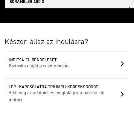
SCRAMBLER 400 X
Készen állsz az indulásra?
INDÍTSA EL RENDELÉSÉT
Biztosítsa útját a saját módján
LÉPJ KAPCSOLATBA TRIUMPH KERESKEDŐDDEL
Add meg az adataid, és megtaláljuk a hozzád illő
motort.