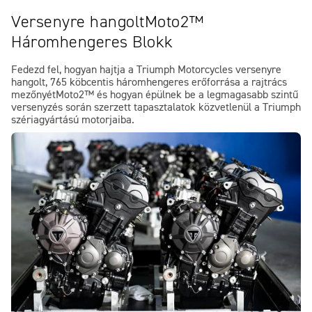
Versenyre hangoltMoto2™
Háromhengeres Blokk
Fedezd fel, hogyan hajtja a Triumph Motorcycles versenyre
hangolt, 765 köbcentis háromhengeres erőforrása a rajtrács
mezőnyétMoto2™ és hogyan épülnek be a legmagasabb szintű
versenyzés során szerzett tapasztalatok közvetlenül a Triumph
szériagyártású motorjaiba.