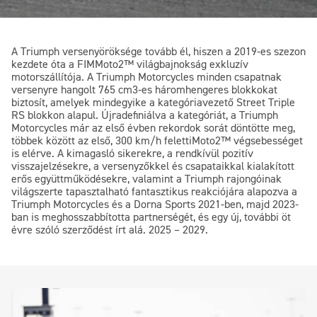
A Triumph versenyöröksége tovább él, hiszen a 2019-es szezon
kezdete óta a FIM
Moto2™
világbajnokság exkluzív
motorszállítója. A Triumph Motorcycles minden csapatnak
versenyre hangolt 765 cm3-es háromhengeres blokkokat
biztosít, amelyek mindegyike a kategóriavezető Street Triple
RS blokkon alapul. Újradefiniálva a kategóriát, a Triumph
Motorcycles már az első évben rekordok sorát döntötte meg,
többek között az első, 300 km/h feletti
Moto2™
végsebességet
is elérve. A kimagasló sikerekre, a rendkívül pozitív
visszajelzésekre, a versenyzőkkel és csapataikkal kialakított
erős együttműködésekre, valamint a Triumph rajongóinak
világszerte tapasztalható fantasztikus reakciójára alapozva a
Triumph Motorcycles és a Dorna Sports 2021-ben, majd 2023-
ban is meghosszabbította partnerségét, és egy új, további öt
évre szóló szerződést írt alá. 2025 – 2029.