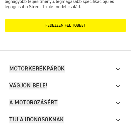
legnagyobb teljesítményű, legmagasabb specifikációjú és
legagilisabb Street Triple modellcsalád.
FEDEZZEN FEL TÖBBET
MOTORKERÉKPÁROK
VÁGJON BELE!
A MOTOROZÁSÉRT
TULAJDONOSOKNAK