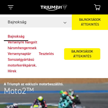
BAJNOKSÁGOK
Bajnokság
ÁTTEKINTÉS
Bajnokság
Versenyre hangolt
háromhengeresek
BAJNOKSÁGOK
Versenynaptár
Tesztelés
ÁTTEKINTÉS
Sorozatgyártású
motorkerékpárok.
Hírek
A Triumph az exkluzív motorbeszállító.
Moto2™