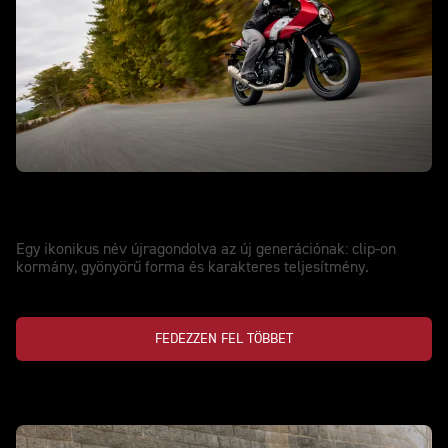
ÚJ THRUXTON 400
Egy ikon újragondolva
Egy ikonikus név újragondolva az új generációnak: clip-on
kormány, gyönyörű forma és karakteres teljesítmény.
FEDEZZEN FEL TÖBBET