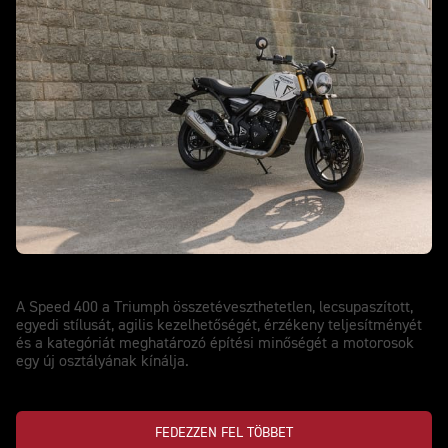
Speed 400
A Speed 400 a Triumph összetéveszthetetlen, lecsupaszított,
egyedi stílusát, agilis kezelhetőségét, érzékeny teljesítményét
és a kategóriát meghatározó építési minőségét a motorosok
egy új osztályának kínálja.
FEDEZZEN FEL TÖBBET