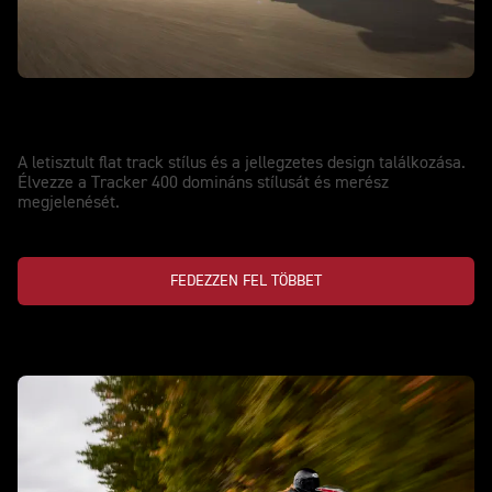
ÚJ TRACKER 400
A porban született. Az utcára építve.
A letisztult flat track stílus és a jellegzetes design találkozása.
Élvezze a Tracker 400 domináns stílusát és merész
megjelenését.
FEDEZZEN FEL TÖBBET