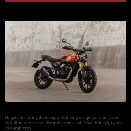
Scrambler 400 X
Magabiztos irányíthatóságra és könnyed agilitásra tervezve
aszfalton, klasszikus Scrambler hozzáállással. Könnyű, gyors
és karakteres.