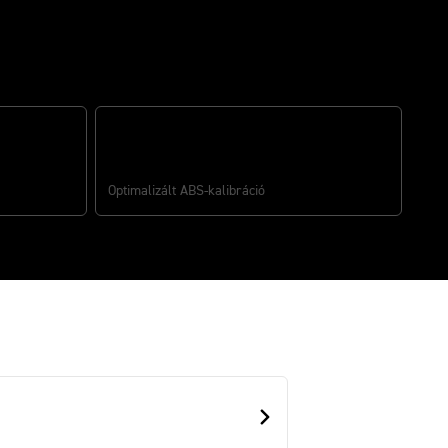
BRAKE SLIDE ASSIST
Optimalizált ABS‑kalibráció