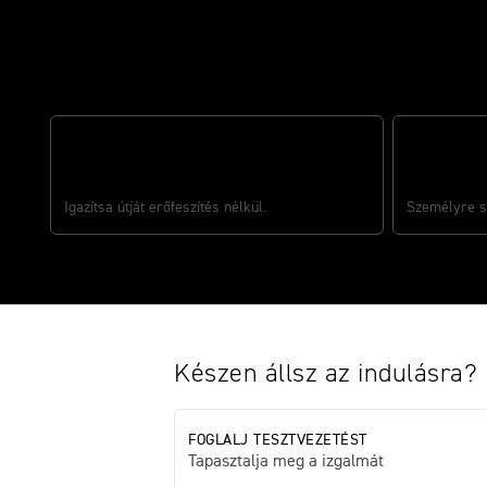
Tulajdonságok
ÖHLINS SMARTEC3 SEMI-ACTIVE
SUSPENSION
ELSŐ KERÉ
Igazítsa útját erőfeszítés nélkül.
Személyre s
Készen állsz az indulásra?
FOGLALJ TESZTVEZETÉST
Tapasztalja meg a izgalmát