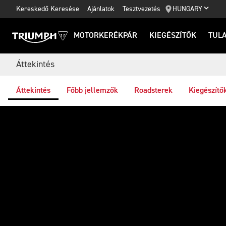
Kereskedő Keresése
Ajánlatok
Tesztvezetés
HUNGARY
MOTORKERÉKPÁR
KIEGÉSZÍTŐK
TUL
Áttekintés
Áttekintés
Főbb jellemzők
Roadsterek
Kiegészítő