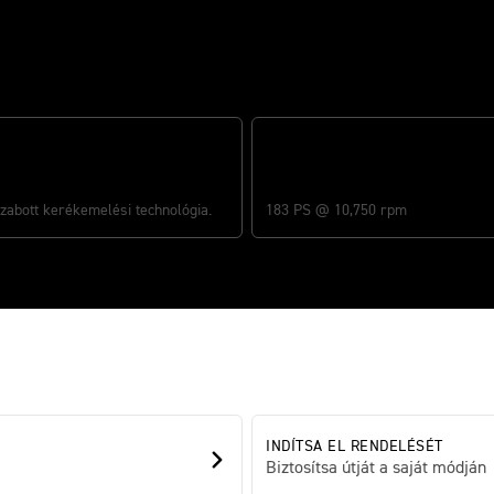
K KONTROL
KÖNYÖRTELEN ERŐ
zabott kerékemelési technológia.
183 PS @ 10,750 rpm
INDÍTSA EL RENDELÉSÉT
Biztosítsa útját a saját módján