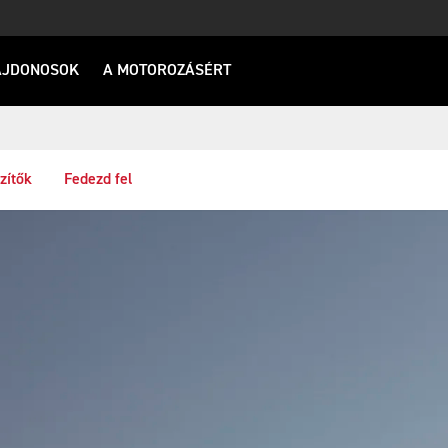
AJDONOSOK
A MOTOROZÁSÉRT
zítők
Fedezd fel