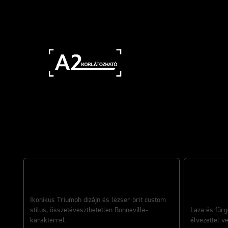
Az eredeti brit custom klassziku
EGYEDI CRUISER ATTITŰD. BONNEVILLE
SZÍV
Ikonikus Triumph dizájn és lezser brit custom
MAGABIZTO
stílus, összetéveszthetetlen Bonneville-
Laza és fürg
karakterrel.
élvezettel v