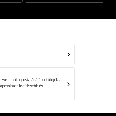
özvetlenül a postaládájába küldjük a
pcsolatos legfrissebb és