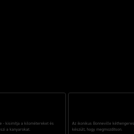
s.
SSÁG ÉS ÖSSZHANG
ERŐ EGYÉNISÉGGEL
e - kisimítja a kilométereket és
Az ikonikus Bonneville kéthengere
eszi a kanyarokat.
készült, hogy megmozdítson.