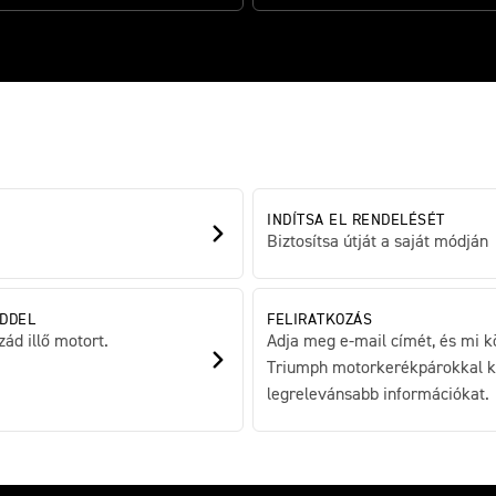
INDÍTSA EL RENDELÉSÉT
Biztosítsa útját a saját módján
DDEL
FELIRATKOZÁS
ád illő motort.
Adja meg e-mail címét, és mi k
Triumph motorkerékpárokkal ka
legrelevánsabb információkat.