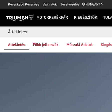
Kereskedő Keresése
Ajánlatok
Tesztvezetés
HUNGARY
MOTORKERÉKPÁR
KIEGÉSZÍTŐK
TUL
Áttekintés
Áttekintés
Főbb jellemzők
Műszaki Adatok
Kiegés