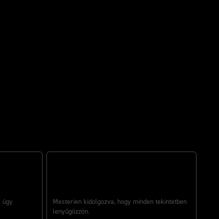
GYÖNYÖRŰEN MEGALKOTVA
s úgy
Mesterien kidolgozva, hogy minden tekintetben
lenyűgözzön.