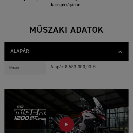
kategóriájában.
MŰSZAKI ADATOK
ALAPÁR
T
Jellemzők
Részletek
I
Alapár 8 583 000,00 Ft
Alapár
G
E
R
1
2
0
0
G
T
E
X
P
L
PLAY
O