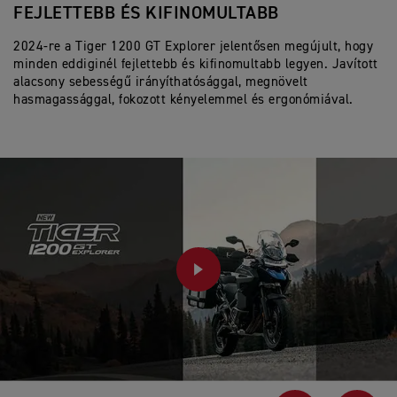
FEJLETTEBB ÉS KIFINOMULTABB
A
2024-re a Tiger 1200 GT Explorer jelentősen megújult, hogy
A 
minden eddiginél fejlettebb és kifinomultabb legyen. Javított
el
alacsony sebességű irányíthatósággal, megnövelt
le
hasmagassággal, fokozott kényelemmel és ergonómiával.
cs
PLAY