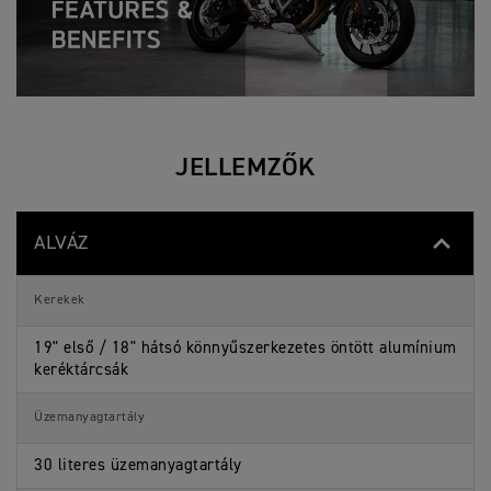
R
E
R
S
p
e
c
i
f
i
JELLEMZŐK
c
a
t
i
o
ALVÁZ
n
s
Kerekek
19" első / 18" hátsó könnyűszerkezetes öntött alumínium
keréktárcsák
Üzemanyagtartály
30 literes üzemanyagtartály